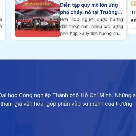
l
thành lập trường.
Diễn tập quy mô lớn ứng
p
phó cháy, nổ tại Trường
Thông báo ng
i
Đại học Công nghiệp
a
Hơn 200 người được hướng
và
.
p
TP.HCM
dẫn thoát nạn, nhiều lực lượng
2
m
g
phối hợp xử lý tình huống cháy
c
ỷ
kép tại tầng hầm và tòa nhà
Th
h
g
cao tầng trong cuộc diễn tập
di
-
phương án chữa cháy và cứu
2
g
nạn, cứu hộ quy mô cấp Công
ồ
an Thành phố diễn ra sáng 25-
o
7 tại Trường Đại học Công
Th
g
nghiệp TP.HCM (IUH).
si
i
ph
i Đại học Công nghiệp Thành phố Hồ Chí Minh. Những s
g
ự tham gia văn hóa, góp phần vào sứ mệnh của trường.
ộ
ều
Th
ó
ch
g
2,
p
C