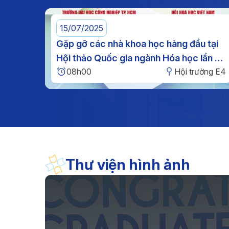
nghĩa”, giáo dục truyền thốn
yêu nước, bồi đắp tinh thầ
trách nhiệm cho cán bộ, đản
15/07/2025
viên, viên chức, người la
Gặp gỡ các nhà khoa học hàng đầu tại
động và sinh viên.
Hội thảo Quốc gia ngành Hóa học lần XI
08h00
Hội trường E4
tại IUH
Thư viện hình ảnh