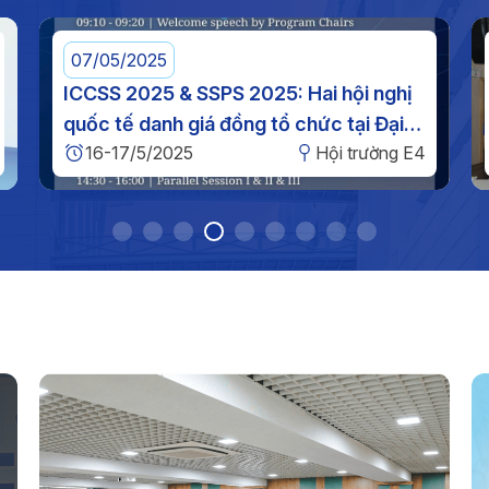
g
Th
n
ph
g
07/05/2025
22/03
o
ICCSS 2025 & SSPS 2025: Hai hội nghị
Tổng k
quốc tế danh giá đồng tổ chức tại Đại
Khai m
Kế
16-17/5/2025
Hội trường E4
17h
học Công nghiệp TP. HCM
2024 
vệ
20
T
Th
tư
Ng
TP
Th
n