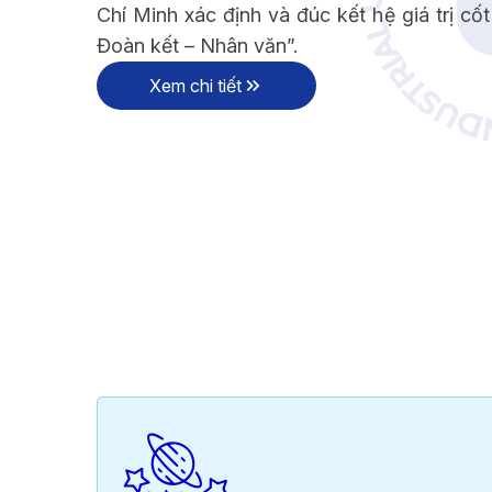
Chí Minh xác định và đúc kết hệ giá trị cốt 
TẦM NHÌN - SỨ MẠN
Đoàn kết – Nhân văn”.
Xem chi tiết
ÔNG ĐIỆP HIỆU TRƯỞNG
TẦM NHÌN - SỨ 
ÔNG ĐIỆP HIỆU TRƯỞNG