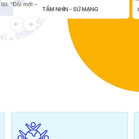
lõi: “Đổi mới –
G
CƠ SỞ VẬT CHẤT
MẠNG
CƠ SỞ VẬT CHẤT