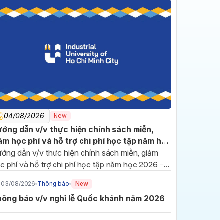
04/08/2026
New
16/07/2026
ớng dẫn v/v thực hiện chính sách miễn,
Đảng bộ IUH sơ kết 6
ảm học phí và hỗ trợ chi phí học tập năm học
tháng đầu năm, phát động
26 - 2027
ớng dẫn v/v thực hiện chính sách miễn, giảm
thi đua hoàn thành nhiệm
Hướng đến cột mốc 70 năm
c phí và hỗ trợ chi phí học tập năm học 2026 -
vụ năm 2026
xây dựng và phát triển, Đảng
027
bộ Trường Đại học Công
03/08/2026
Thông báo
New
nghiệp TP.HCM (IUH) tiếp tục
ông báo v/v nghỉ lễ Quốc khánh năm 2026
đổi mới phương thức lãnh đạo,
10/07/2026
phát huy tinh thần đoàn kết để