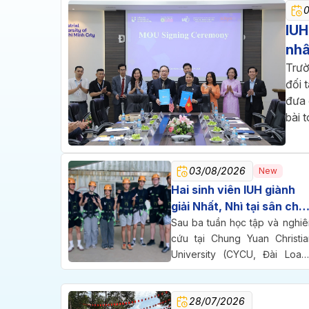
IUH
nhâ
Trườ
đối 
đưa 
bài 
03/08/2026
New
Hai sinh viên IUH giành
giải Nhất, Nhì tại sân chơi
nghiên cứu quốc tế ở Đài
Sau ba tuần học tập và nghiê
Loan
cứu tại Chung Yuan Christia
University (CYCU, Đài Loan)
hai sinh viên Trường Đại họ
Công nghiệp TP.HCM (IUH) đ
28/07/2026
cùng bước lên bục vinh dan