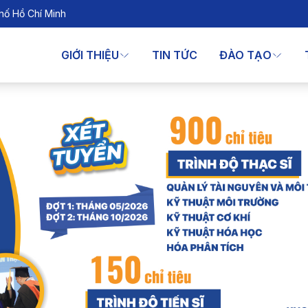
hố Hồ Chí Minh
GIỚI THIỆU
TIN TỨC
ĐÀO TẠO