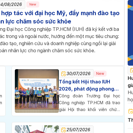
04/08/2026
New
 hợp tác với đại học Mỹ, đẩy mạnh đào tạo
n lực chăm sóc sức khỏe
ng Đại học Công nghiệp TP.HCM (IUH) đã ký kết với ba
tác trong và ngoài nước, hướng đến một mục tiêu chung:
đào tạo, nghiên cứu và doanh nghiệp cùng ngồi lại giải
toán nhân lực cho ngành chăm sóc sức khỏe.
30/07/2026
New
Hư
Tổng kết Hội thao IUH
gi
2026, phát động phong
20
Hư
trào thi đua chào mừng
n
Công đoàn Trường Đại học
họ
n
70 năm thành lập trường
Công nghiệp TP.HCM đã trao
2
,
giải Hội thao khối viên chức,
c
người lao động năm 2026,
Th
ã
đồng thời phát động phong
25/07/2026
h
trào thi đua chào mừng 70 năm