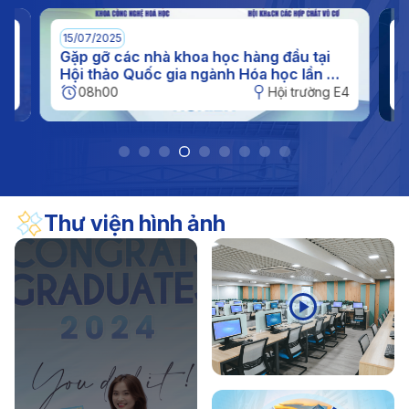
(11/11/1956 - 11/11/2026)
17/04/2026
Thông báo
15/07/2025
0
Thông báo kế hoạch nghỉ hè đối với sinh viên năm
n
Gặp gỡ các nhà khoa học hàng đầu tại
I
c
Hội thảo Quốc gia ngành Hóa học lần XI
q
2026
tại IUH
h
E4
08h00
Hội trường E4
Thư viện hình ảnh