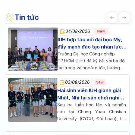
Tin tức
04/08/2026
New
IUH hợp tác với đại học Mỹ,
đẩy mạnh đào tạo nhân lực
chăm sóc sức khỏe
Trường Đại học Công nghiệp
TP.HCM (IUH) đã ký kết với ba đối
tác trong và ngoài nước, hướng
đến một mục tiêu chung: đưa đào
tạo, nghiên cứu và doanh nghiệp
03/08/2026
New
cùng ngồi lại giải bài toán nhân lực
Hai sinh viên IUH giành giải
cho ngành chăm sóc sức khỏe.
Nhất, Nhì tại sân chơi nghiên
cứu quốc tế ở Đài Loan
Sau ba tuần học tập và nghiên
cứu tại Chung Yuan Christian
University (CYCU, Đài Loan), hai
sinh viên Trường Đại học Công
nghiệp TP.HCM (IUH) đã cùng