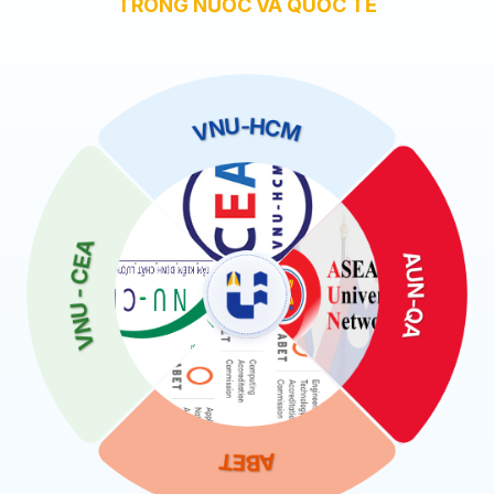
TRONG NƯỚC VÀ QUỐC TẾ