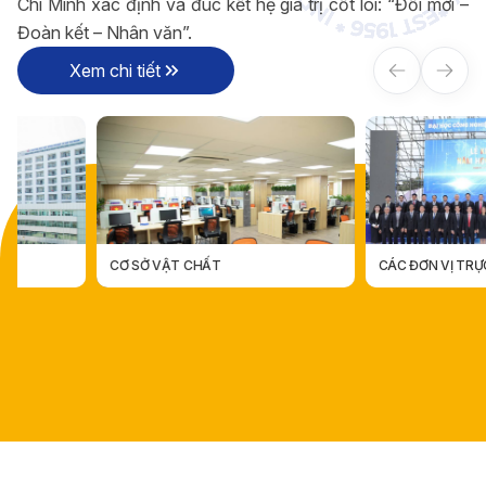
Chí Minh xác định và đúc kết hệ giá trị cốt lõi: “Đổi mới –
Đoàn kết – Nhân văn”.
Xem chi tiết
CƠ SỞ VẬT CHẤT
CÁC ĐƠN VỊ TRỰC THUỘC
CÁC ĐƠN VỊ TRỰC THUỘ
CƠ SỞ VẬT CHẤT