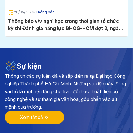
Chí Minh
20/05/2026
Thông báo
Thông báo v/v nghỉ học trong thời gian tổ chức
kỳ thi Đánh giá năng lực ĐHQG-HCM đợt 2, ngày
24/5/2026 tại Cụm thi Trường Đại học Công
nghiệp TP.HCM
05/05/2026
Thông báo
Thông báo v/v đăng ký học phần và đóng học phí
học kỳ I, năm học 2026 - 2027
Sự kiện
Thông tin các sự kiện đã và sắp diễn ra tại Đại học Công
28/04/2026
Thông báo
nghiệp Thành phố Hồ Chí Minh. Những sự kiện này đóng
Kế hoạch triển khai cuộc thi chính luận về bảo vệ
vai trò là một nền tảng cho trao đổi học thuật, tiến bộ
nền tảng tư tưởng của Đảng lần thứ 6, năm 2026
công nghệ và sự tham gia văn hóa, góp phần vào sứ
tại Đảng bộ Trường ĐH Công nghiệp TP.HCM
mệnh của trường.
17/04/2026
Thông báo
Xem tất cả
Thông báo v/v vận động đóng góp hình ảnh, tư
liệu và hiện vật hướng tới kỷ niệm 70 năm Ngày
thành lập Trường Đại học Công nghiệp TP.HCM