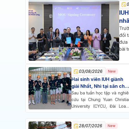
IUH
nhâ
Trườ
đối 
đưa 
bài 
03/08/2026
New
Hai sinh viên IUH giành
giải Nhất, Nhì tại sân chơi
nghiên cứu quốc tế ở Đài
Sau ba tuần học tập và nghiê
Loan
cứu tại Chung Yuan Christia
University (CYCU, Đài Loan)
hai sinh viên Trường Đại họ
Công nghiệp TP.HCM (IUH) đ
28/07/2026
cùng bước lên bục vinh dan
New