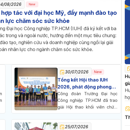
04/08/2026
New
 hợp tác với đại học Mỹ, đẩy mạnh đào tạo
n lực chăm sóc sức khỏe
ng Đại học Công nghiệp TP.HCM (IUH) đã ký kết với ba
tác trong và ngoài nước, hướng đến một mục tiêu chung:
đào tạo, nghiên cứu và doanh nghiệp cùng ngồi lại giải
toán nhân lực cho ngành chăm sóc sức khỏe.
30/07/2026
New
Hư
Tổng kết Hội thao IUH
gi
2026, phát động phong
20
Hư
trào thi đua chào mừng
n
Công đoàn Trường Đại học
họ
n
70 năm thành lập trường
Công nghiệp TP.HCM đã trao
2
,
giải Hội thao khối viên chức,
c
người lao động năm 2026,
Th
ã
đồng thời phát động phong
25/07/2026
h
trào thi đua chào mừng 70 năm