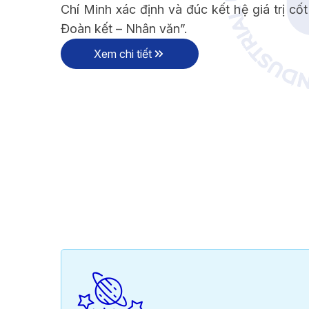
Chí Minh xác định và đúc kết hệ giá trị cốt 
VỀ CHÚNG TÔI
C ĐƠN VỊ TRỰC THUỘC
Đoàn kết – Nhân văn”.
Xem chi tiết
C ĐƠN VỊ TRỰC THUỘC
VỀ CHÚNG TÔI