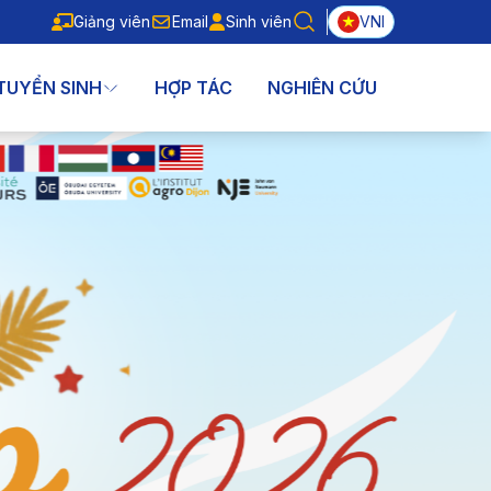
Giảng viên
Email
Sinh viên
VNI
Giảng viên
Email
Sinh viên
TUYỂN SINH
HỢP TÁC
NGHIÊN CỨU