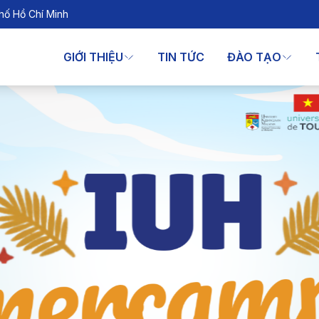
hố Hồ Chí Minh
GIỚI THIỆU
TIN TỨC
ĐÀO TẠO