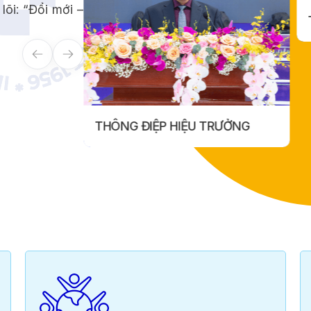
lõi: “Đổi mới –
THÔNG ĐIỆP HIỆU TRƯỞNG
THÔNG ĐIỆP HIỆU TRƯỞNG