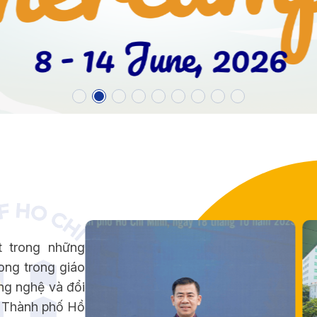
t trong những
ong trong giáo
ng nghệ và đổi
p Thành phố Hồ