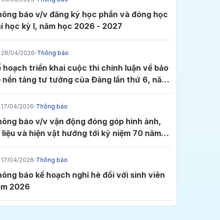
ông báo v/v đăng ký học phần và đóng học
í học kỳ I, năm học 2026 - 2027
15/07/2025
07/0
Gặp gỡ các nhà khoa học hàng đầu tại
ICCSS
28/04/2026
Thông báo
Hội thảo Quốc gia ngành Hóa học lần XI
quốc 
 hoạch triển khai cuộc thi chính luận về bảo
08h00
Hội trường E4
16-
tại IUH
học 
 nền tảng tư tưởng của Đảng lần thứ 6, năm
26 tại Đảng bộ Trường ĐH Công nghiệp
P.HCM
17/04/2026
Thông báo
ông báo v/v vận động đóng góp hình ảnh,
 liệu và hiện vật hướng tới kỷ niệm 70 năm
ày thành lập Trường Đại học Công nghiệp
.HCM (11/11/1956 - 11/11/2026)
17/04/2026
Thông báo
ông báo kế hoạch nghỉ hè đối với sinh viên
ăm 2026