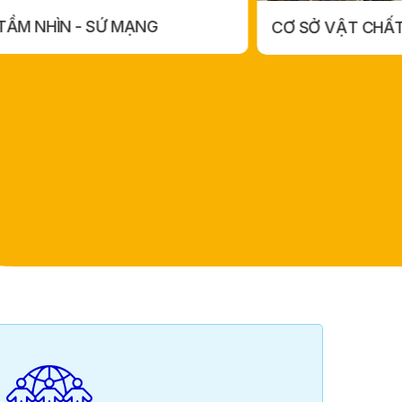
TẦM NHÌN - SỨ MẠNG
CƠ SỞ VẬT CHẤ
TẦM NHÌN - SỨ MẠNG
CƠ SỞ VẬT CH