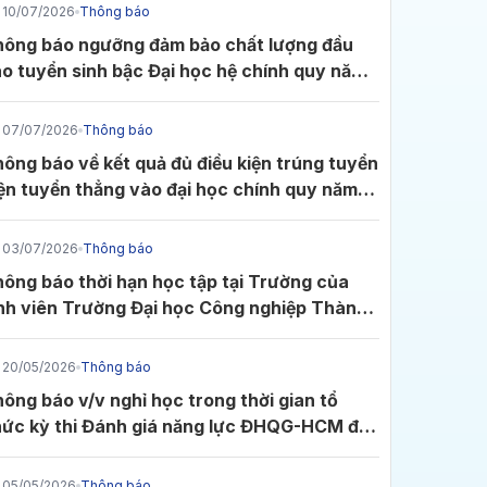
10/07/2026
Thông báo
hoàn thành các mục tiêu, nhiệm
IUH lần đầu đăng cai
vụ trọng tâm năm 2026.
MECA - Mitsubishi
ưỡng đảm bảo chất lượng đầu
Electric Cup Vietnam
Lần đầu tiên đăng cai MECA -
o tuyển sinh bậc Đại học hệ chính quy năm
2026, 15 đội tranh vé đến
Mitsubishi Electric Cup
026
Automation 2026, Trường Đại
Nhật Bản
07/07/2026
Thông báo
học Công nghiệp TP. HCM
ông báo về kết quả đủ điều kiện trúng tuyển
(IUH) quy tụ 15 đội thi đến từ
ện tuyển thẳng vào đại học chính quy năm
các trường đại học trên cả
026
nước, mang những mô hình tự
động hóa vận hành thực tế
03/07/2026
Thông báo
tranh suất đại diện Việt Nam
ông báo thời hạn học tập tại Trường của
tham dự vòng chung kết toàn
nh viên Trường Đại học Công nghiệp Thành
cầu tại Nhật Bản.
ố Hồ Chí Minh
ự kiện này đóng vai trò là một nền tảng cho
20/05/2026
Thông báo
ông báo v/v nghỉ học trong thời gian tổ
ức kỳ thi Đánh giá năng lực ĐHQG-HCM đợt
 ngày 24/5/2026 tại Cụm thi Trường Đại học
ông nghiệp TP.HCM
05/05/2026
Thông báo