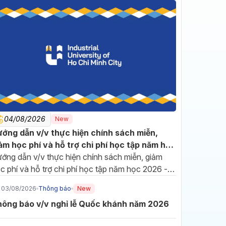
04/08/2026
New
16/07/2026
ớng dẫn v/v thực hiện chính sách miễn,
Đảng bộ IUH sơ kết 6
ảm học phí và hỗ trợ chi phí học tập năm học
tháng đầu năm, phát động
26 - 2027
ớng dẫn v/v thực hiện chính sách miễn, giảm
thi đua hoàn thành nhiệm
Hướng đến cột mốc 70 năm
c phí và hỗ trợ chi phí học tập năm học 2026 -
vụ năm 2026
xây dựng và phát triển, Đảng
027
bộ Trường Đại học Công
03/08/2026
Thông báo
New
nghiệp TP.HCM (IUH) tiếp tục
ông báo v/v nghỉ lễ Quốc khánh năm 2026
đổi mới phương thức lãnh đạo,
10/07/2026
phát huy tinh thần đoàn kết để