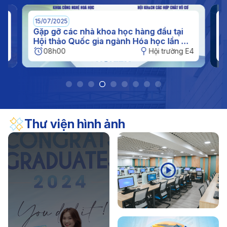
(11/11/1956 - 11/11/2026)
17/04/2026
Thông báo
15/07/2025
0
Thông báo kế hoạch nghỉ hè đối với sinh viên năm
Gặp gỡ các nhà khoa học hàng đầu tại
I
Hội thảo Quốc gia ngành Hóa học lần XI
q
2026
tại IUH
h
E4
08h00
Hội trường E4
Thư viện hình ảnh