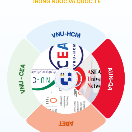
TRONG NƯỚC VÀ QUỐC TẾ