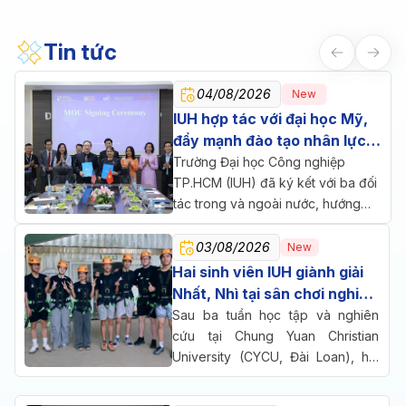
Tin tức
04/08/2026
New
IUH hợp tác với đại học Mỹ,
đẩy mạnh đào tạo nhân lực
chăm sóc sức khỏe
Trường Đại học Công nghiệp
TP.HCM (IUH) đã ký kết với ba đối
tác trong và ngoài nước, hướng
đến một mục tiêu chung: đưa đào
tạo, nghiên cứu và doanh nghiệp
03/08/2026
New
cùng ngồi lại giải bài toán nhân lực
Hai sinh viên IUH giành giải
cho ngành chăm sóc sức khỏe.
Nhất, Nhì tại sân chơi nghiên
cứu quốc tế ở Đài Loan
Sau ba tuần học tập và nghiên
cứu tại Chung Yuan Christian
University (CYCU, Đài Loan), hai
sinh viên Trường Đại học Công
nghiệp TP.HCM (IUH) đã cùng