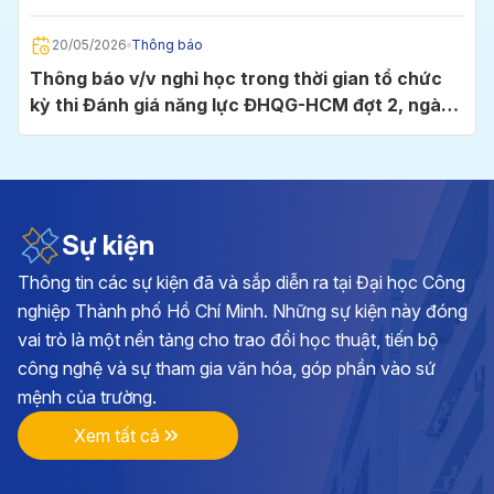
Chí Minh
20/05/2026
Thông báo
Thông báo v/v nghỉ học trong thời gian tổ chức
kỳ thi Đánh giá năng lực ĐHQG-HCM đợt 2, ngày
24/5/2026 tại Cụm thi Trường Đại học Công
nghiệp TP.HCM
05/05/2026
Thông báo
Thông báo v/v đăng ký học phần và đóng học phí
học kỳ I, năm học 2026 - 2027
Sự kiện
Thông tin các sự kiện đã và sắp diễn ra tại Đại học Công
28/04/2026
Thông báo
nghiệp Thành phố Hồ Chí Minh. Những sự kiện này đóng
Kế hoạch triển khai cuộc thi chính luận về bảo vệ
vai trò là một nền tảng cho trao đổi học thuật, tiến bộ
nền tảng tư tưởng của Đảng lần thứ 6, năm 2026
công nghệ và sự tham gia văn hóa, góp phần vào sứ
tại Đảng bộ Trường ĐH Công nghiệp TP.HCM
mệnh của trường.
17/04/2026
Thông báo
Xem tất cả
Thông báo v/v vận động đóng góp hình ảnh, tư
liệu và hiện vật hướng tới kỷ niệm 70 năm Ngày
thành lập Trường Đại học Công nghiệp TP.HCM