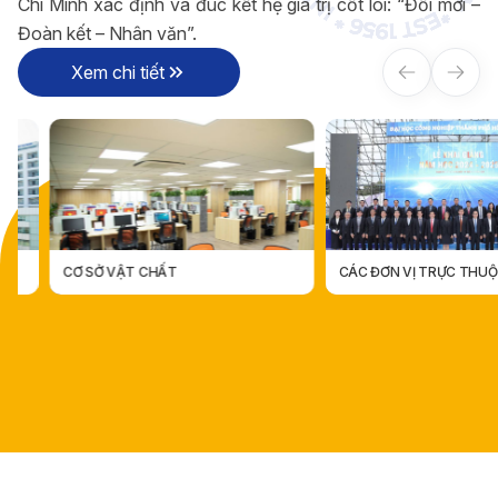
Chí Minh xác định và đúc kết hệ giá trị cốt lõi: “Đổi mới –
Đoàn kết – Nhân văn”.
Xem chi tiết
CƠ SỞ VẬT CHẤT
CÁC ĐƠN VỊ TRỰC THUỘC
CÁC ĐƠN VỊ TRỰC THUỘ
CƠ SỞ VẬT CHẤT