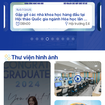
(11/11/1956 - 11/11/2026)
17/04/2026
Thông báo
15/07/2025
0
Thông báo kế hoạch nghỉ hè đối với sinh viên năm
n
Gặp gỡ các nhà khoa học hàng đầu tại
I
c
Hội thảo Quốc gia ngành Hóa học lần XI
q
2026
tại IUH
h
E4
08h00
Hội trường E4
Thư viện hình ảnh