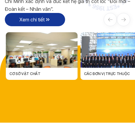
Chí Minh xác định và đúc kết hệ giá trị cốt lõi: “Đổi mới –
Đoàn kết – Nhân văn”.
Xem chi tiết
CƠ SỞ VẬT CHẤT
CÁC ĐƠN VỊ TRỰC THUỘC
CÁC ĐƠN VỊ TRỰC THUỘ
CƠ SỞ VẬT CHẤT