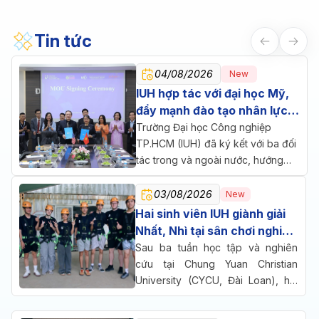
Tin tức
04/08/2026
New
IUH hợp tác với đại học Mỹ,
đẩy mạnh đào tạo nhân lực
chăm sóc sức khỏe
Trường Đại học Công nghiệp
TP.HCM (IUH) đã ký kết với ba đối
tác trong và ngoài nước, hướng
đến một mục tiêu chung: đưa đào
tạo, nghiên cứu và doanh nghiệp
03/08/2026
New
cùng ngồi lại giải bài toán nhân lực
Hai sinh viên IUH giành giải
cho ngành chăm sóc sức khỏe.
Nhất, Nhì tại sân chơi nghiên
cứu quốc tế ở Đài Loan
Sau ba tuần học tập và nghiên
cứu tại Chung Yuan Christian
University (CYCU, Đài Loan), hai
sinh viên Trường Đại học Công
nghiệp TP.HCM (IUH) đã cùng