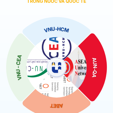
TRONG NƯỚC VÀ QUỐC TẾ