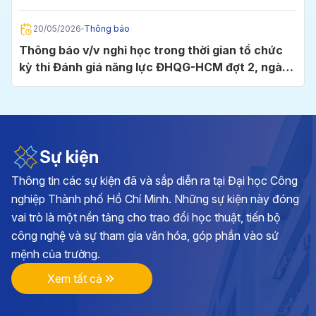
Chí Minh
20/05/2026
Thông báo
Thông báo v/v nghỉ học trong thời gian tổ chức
kỳ thi Đánh giá năng lực ĐHQG-HCM đợt 2, ngày
24/5/2026 tại Cụm thi Trường Đại học Công
nghiệp TP.HCM
05/05/2026
Thông báo
Thông báo v/v đăng ký học phần và đóng học phí
học kỳ I, năm học 2026 - 2027
Sự kiện
Thông tin các sự kiện đã và sắp diễn ra tại Đại học Công
28/04/2026
Thông báo
nghiệp Thành phố Hồ Chí Minh. Những sự kiện này đóng
Kế hoạch triển khai cuộc thi chính luận về bảo vệ
vai trò là một nền tảng cho trao đổi học thuật, tiến bộ
nền tảng tư tưởng của Đảng lần thứ 6, năm 2026
công nghệ và sự tham gia văn hóa, góp phần vào sứ
tại Đảng bộ Trường ĐH Công nghiệp TP.HCM
mệnh của trường.
17/04/2026
Thông báo
Xem tất cả
Thông báo v/v vận động đóng góp hình ảnh, tư
liệu và hiện vật hướng tới kỷ niệm 70 năm Ngày
thành lập Trường Đại học Công nghiệp TP.HCM