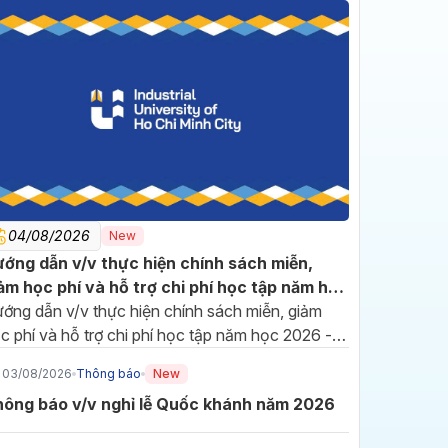
04/08/2026
New
16/07/2026
ớng dẫn v/v thực hiện chính sách miễn,
Đảng bộ IUH sơ kết 6
ảm học phí và hỗ trợ chi phí học tập năm học
tháng đầu năm, phát động
26 - 2027
ớng dẫn v/v thực hiện chính sách miễn, giảm
thi đua hoàn thành nhiệm
Hướng đến cột mốc 70 năm
c phí và hỗ trợ chi phí học tập năm học 2026 -
vụ năm 2026
xây dựng và phát triển, Đảng
027
bộ Trường Đại học Công
03/08/2026
Thông báo
New
nghiệp TP.HCM (IUH) tiếp tục
ông báo v/v nghỉ lễ Quốc khánh năm 2026
đổi mới phương thức lãnh đạo,
10/07/2026
phát huy tinh thần đoàn kết để