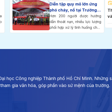
l
thành lập trường.
Diễn tập quy mô lớn ứng
p
phó cháy, nổ tại Trường
Thông báo ng
i
Đại học Công nghiệp
a
Hơn 200 người được hướng
và
.
p
TP.HCM
dẫn thoát nạn, nhiều lực lượng
2
m
g
phối hợp xử lý tình huống cháy
c
ỷ
kép tại tầng hầm và tòa nhà
Th
h
g
cao tầng trong cuộc diễn tập
di
-
phương án chữa cháy và cứu
2
g
nạn, cứu hộ quy mô cấp Công
ồ
an Thành phố diễn ra sáng 25-
o
7 tại Trường Đại học Công
Th
g
nghiệp TP.HCM (IUH).
si
i
ph
i Đại học Công nghiệp Thành phố Hồ Chí Minh. Những s
g
ự tham gia văn hóa, góp phần vào sứ mệnh của trường.
ộ
ều
Th
ó
ch
g
2,
p
C