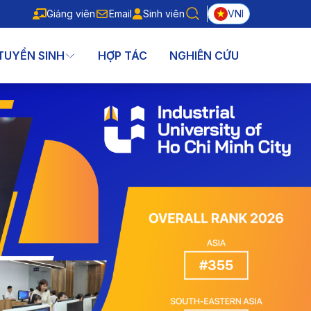
Giảng viên
Email
Sinh viên
VNI
Giảng viên
Email
Sinh viên
TUYỂN SINH
HỢP TÁC
NGHIÊN CỨU