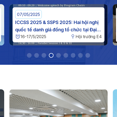
g
Th
n
ph
g
07/05/2025
o
ICCSS 2025 & SSPS 2025: Hai hội nghị
quốc tế danh giá đồng tổ chức tại Đại
Kế
16-17/5/2025
Hội trường E4
học Công nghiệp TP. HCM
vệ
20
T
Th
tư
Ng
TP
Th
n