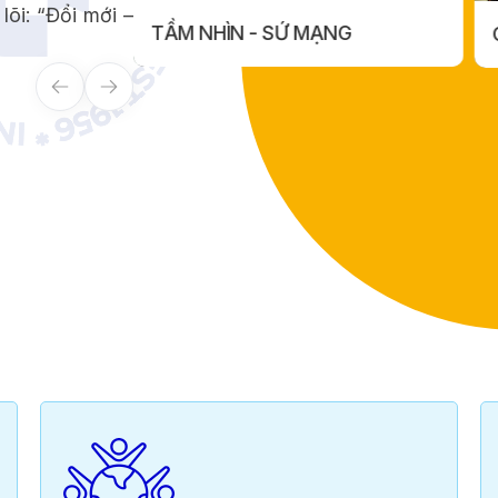
lõi: “Đổi mới –
G
CƠ SỞ VẬT CHẤT
MẠNG
CƠ SỞ VẬT CHẤT