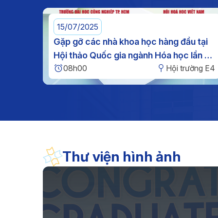
nghĩa”, giáo dục truyền thốn
yêu nước, bồi đắp tinh thầ
trách nhiệm cho cán bộ, đản
15/07/2025
viên, viên chức, người la
huyên
Gặp gỡ các nhà khoa học hàng đầu tại
động và sinh viên.
ếp học
Hội thảo Quốc gia ngành Hóa học lần XI
ờng E4
08h00
Hội trường E4
tại IUH
Thư viện hình ảnh