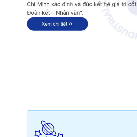
Chí Minh xác định và đúc kết hệ giá trị cốt 
TẦM NHÌN - SỨ MẠN
Đoàn kết – Nhân văn”.
Xem chi tiết
ÔNG ĐIỆP HIỆU TRƯỞNG
TẦM NHÌN - SỨ 
ÔNG ĐIỆP HIỆU TRƯỞNG