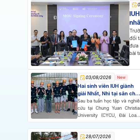
IUH
nhâ
Trườ
đối 
đưa 
bài 
03/08/2026
New
Hai sinh viên IUH giành
giải Nhất, Nhì tại sân chơi
nghiên cứu quốc tế ở Đài
Sau ba tuần học tập và nghiê
Loan
cứu tại Chung Yuan Christia
University (CYCU, Đài Loan)
hai sinh viên Trường Đại họ
Công nghiệp TP.HCM (IUH) đ
28/07/2026
cùng bước lên bục vinh dan