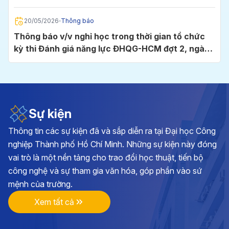
Chí Minh
20/05/2026
Thông báo
Thông báo v/v nghỉ học trong thời gian tổ chức
kỳ thi Đánh giá năng lực ĐHQG-HCM đợt 2, ngày
24/5/2026 tại Cụm thi Trường Đại học Công
nghiệp TP.HCM
05/05/2026
Thông báo
Thông báo v/v đăng ký học phần và đóng học phí
học kỳ I, năm học 2026 - 2027
Sự kiện
Thông tin các sự kiện đã và sắp diễn ra tại Đại học Công
28/04/2026
Thông báo
nghiệp Thành phố Hồ Chí Minh. Những sự kiện này đóng
Kế hoạch triển khai cuộc thi chính luận về bảo vệ
vai trò là một nền tảng cho trao đổi học thuật, tiến bộ
nền tảng tư tưởng của Đảng lần thứ 6, năm 2026
công nghệ và sự tham gia văn hóa, góp phần vào sứ
tại Đảng bộ Trường ĐH Công nghiệp TP.HCM
mệnh của trường.
17/04/2026
Thông báo
Xem tất cả
Thông báo v/v vận động đóng góp hình ảnh, tư
liệu và hiện vật hướng tới kỷ niệm 70 năm Ngày
thành lập Trường Đại học Công nghiệp TP.HCM