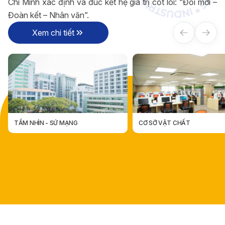
Chí Minh xác định và đúc kết hệ giá trị cốt lõi: “Đổi mới –
Đoàn kết – Nhân văn”.
Xem chi tiết
CƠ SỞ VẬT CHẤT
CÁC ĐƠN VỊ TRỰC THUỘC
CÁC ĐƠN VỊ TRỰC THUỘ
CƠ SỞ VẬT CHẤT