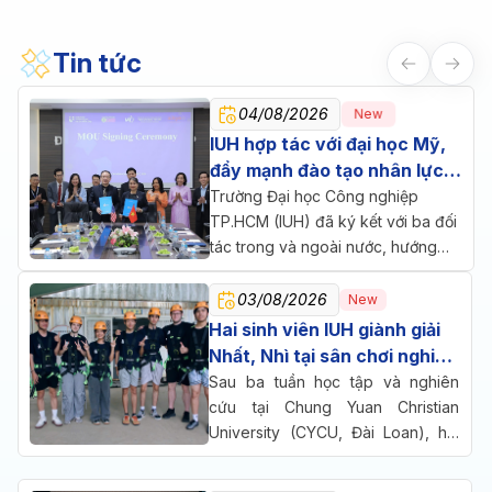
Tin tức
04/08/2026
New
IUH hợp tác với đại học Mỹ,
đẩy mạnh đào tạo nhân lực
chăm sóc sức khỏe
Trường Đại học Công nghiệp
TP.HCM (IUH) đã ký kết với ba đối
tác trong và ngoài nước, hướng
đến một mục tiêu chung: đưa đào
tạo, nghiên cứu và doanh nghiệp
03/08/2026
New
cùng ngồi lại giải bài toán nhân lực
Hai sinh viên IUH giành giải
cho ngành chăm sóc sức khỏe.
Nhất, Nhì tại sân chơi nghiên
cứu quốc tế ở Đài Loan
Sau ba tuần học tập và nghiên
cứu tại Chung Yuan Christian
University (CYCU, Đài Loan), hai
sinh viên Trường Đại học Công
nghiệp TP.HCM (IUH) đã cùng