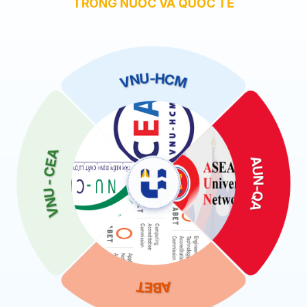
TRONG NƯỚC VÀ QUỐC TẾ