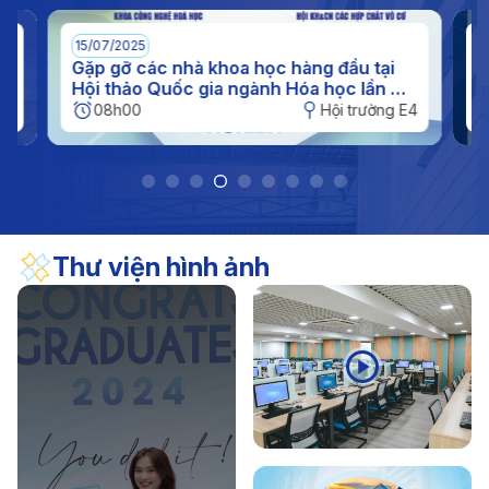
(11/11/1956 - 11/11/2026)
17/04/2026
Thông báo
15/07/2025
0
Thông báo kế hoạch nghỉ hè đối với sinh viên năm
n
Gặp gỡ các nhà khoa học hàng đầu tại
I
c
Hội thảo Quốc gia ngành Hóa học lần XI
q
2026
tại IUH
h
E4
08h00
Hội trường E4
Thư viện hình ảnh