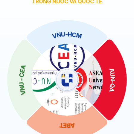
TRONG NƯỚC VÀ QUỐC TẾ