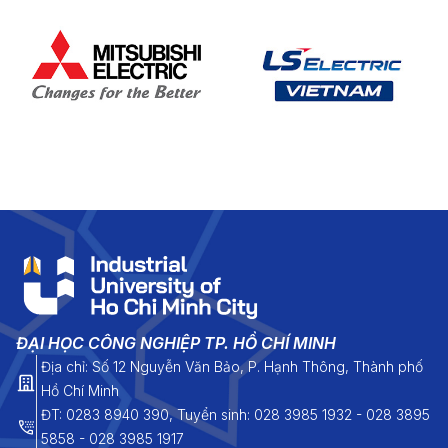
trở nên ý nghĩa hơn khi cả
hai đều đạt được những
thành tích học tập đáng tự
hào, trở thành niềm tự hào
của Khoa Luật và Khoa học
Chính trị.
ĐẠI HỌC CÔNG NGHIỆP TP. HỒ CHÍ MINH
Địa chỉ: Số 12 Nguyễn Văn Bảo, P. Hạnh Thông, Thành phố
Hồ Chí Minh
ĐT: 0283 8940 390, Tuyển sinh: 028 3985 1932 - 028 3895
5858 - 028 3985 1917