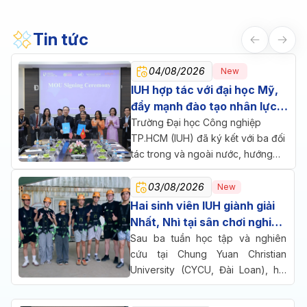
Tin tức
04/08/2026
New
IUH hợp tác với đại học Mỹ,
đẩy mạnh đào tạo nhân lực
chăm sóc sức khỏe
Trường Đại học Công nghiệp
TP.HCM (IUH) đã ký kết với ba đối
tác trong và ngoài nước, hướng
đến một mục tiêu chung: đưa đào
tạo, nghiên cứu và doanh nghiệp
03/08/2026
New
cùng ngồi lại giải bài toán nhân lực
Hai sinh viên IUH giành giải
cho ngành chăm sóc sức khỏe.
Nhất, Nhì tại sân chơi nghiên
cứu quốc tế ở Đài Loan
Sau ba tuần học tập và nghiên
cứu tại Chung Yuan Christian
University (CYCU, Đài Loan), hai
sinh viên Trường Đại học Công
nghiệp TP.HCM (IUH) đã cùng