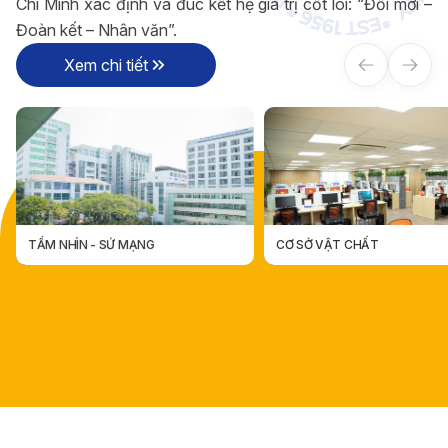
Chí Minh xác định và đúc kết hệ giá trị cốt lõi: “Đổi mới –
Đoàn kết – Nhân văn”.
Xem chi tiết
TẦM NHÌN - SỨ MẠNG
CƠ SỞ VẬT CHẤT
TẦM NHÌN - SỨ MẠNG
CƠ SỞ VẬT CHẤT