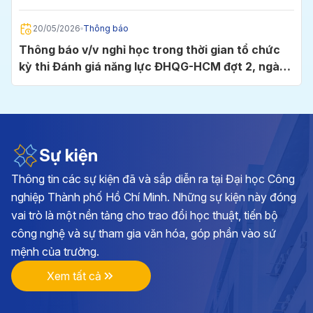
Chí Minh
20/05/2026
Thông báo
Thông báo v/v nghỉ học trong thời gian tổ chức
kỳ thi Đánh giá năng lực ĐHQG-HCM đợt 2, ngày
24/5/2026 tại Cụm thi Trường Đại học Công
nghiệp TP.HCM
05/05/2026
Thông báo
Thông báo v/v đăng ký học phần và đóng học phí
học kỳ I, năm học 2026 - 2027
Sự kiện
Thông tin các sự kiện đã và sắp diễn ra tại Đại học Công
28/04/2026
Thông báo
nghiệp Thành phố Hồ Chí Minh. Những sự kiện này đóng
Kế hoạch triển khai cuộc thi chính luận về bảo vệ
vai trò là một nền tảng cho trao đổi học thuật, tiến bộ
nền tảng tư tưởng của Đảng lần thứ 6, năm 2026
công nghệ và sự tham gia văn hóa, góp phần vào sứ
tại Đảng bộ Trường ĐH Công nghiệp TP.HCM
mệnh của trường.
17/04/2026
Thông báo
Xem tất cả
Thông báo v/v vận động đóng góp hình ảnh, tư
liệu và hiện vật hướng tới kỷ niệm 70 năm Ngày
thành lập Trường Đại học Công nghiệp TP.HCM