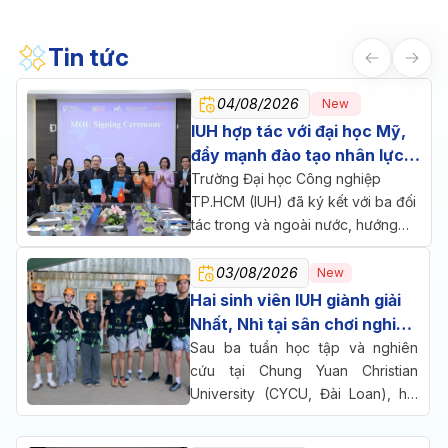
Tin tức
04/08/2026
New
IUH hợp tác với đại học Mỹ,
đẩy mạnh đào tạo nhân lực
chăm sóc sức khỏe
Trường Đại học Công nghiệp
TP.HCM (IUH) đã ký kết với ba đối
tác trong và ngoài nước, hướng
đến một mục tiêu chung: đưa đào
tạo, nghiên cứu và doanh nghiệp
03/08/2026
New
cùng ngồi lại giải bài toán nhân lực
Hai sinh viên IUH giành giải
cho ngành chăm sóc sức khỏe.
Nhất, Nhì tại sân chơi nghiên
cứu quốc tế ở Đài Loan
Sau ba tuần học tập và nghiên
cứu tại Chung Yuan Christian
University (CYCU, Đài Loan), hai
sinh viên Trường Đại học Công
nghiệp TP.HCM (IUH) đã cùng