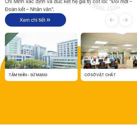
Chí Minh xác định và đúc kết hệ giá trị cốt lõi: “Đổi mới –
Đoàn kết – Nhân văn”.
Xem chi tiết
CƠ SỞ VẬT CHẤT
CÁC ĐƠN VỊ TRỰC THUỘC
CÁC ĐƠN VỊ TRỰC THUỘ
CƠ SỞ VẬT CHẤT