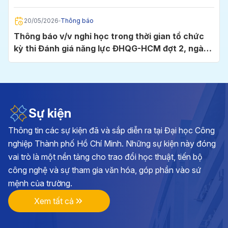
Chí Minh
20/05/2026
Thông báo
Thông báo v/v nghỉ học trong thời gian tổ chức
kỳ thi Đánh giá năng lực ĐHQG-HCM đợt 2, ngày
24/5/2026 tại Cụm thi Trường Đại học Công
nghiệp TP.HCM
05/05/2026
Thông báo
Thông báo v/v đăng ký học phần và đóng học phí
học kỳ I, năm học 2026 - 2027
Sự kiện
Thông tin các sự kiện đã và sắp diễn ra tại Đại học Công
28/04/2026
Thông báo
nghiệp Thành phố Hồ Chí Minh. Những sự kiện này đóng
Kế hoạch triển khai cuộc thi chính luận về bảo vệ
vai trò là một nền tảng cho trao đổi học thuật, tiến bộ
nền tảng tư tưởng của Đảng lần thứ 6, năm 2026
công nghệ và sự tham gia văn hóa, góp phần vào sứ
tại Đảng bộ Trường ĐH Công nghiệp TP.HCM
mệnh của trường.
17/04/2026
Thông báo
Xem tất cả
Thông báo v/v vận động đóng góp hình ảnh, tư
liệu và hiện vật hướng tới kỷ niệm 70 năm Ngày
thành lập Trường Đại học Công nghiệp TP.HCM