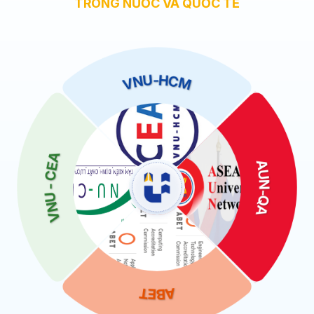
TRONG NƯỚC VÀ QUỐC TẾ