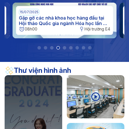
(11/11/1956 - 11/11/2026)
17/04/2026
Thông báo
15/07/2025
0
Thông báo kế hoạch nghỉ hè đối với sinh viên năm
n
Gặp gỡ các nhà khoa học hàng đầu tại
I
c
Hội thảo Quốc gia ngành Hóa học lần XI
q
2026
tại IUH
h
E4
08h00
Hội trường E4
Thư viện hình ảnh