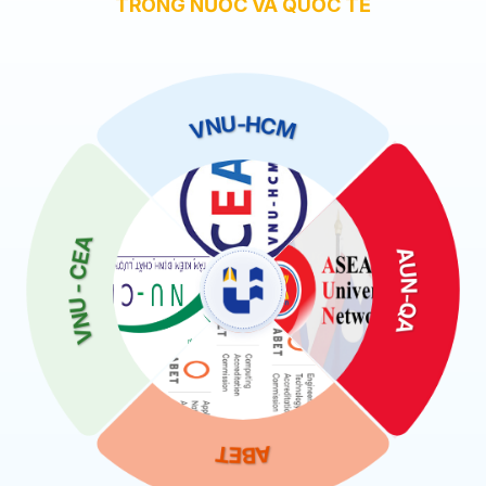
TRONG NƯỚC VÀ QUỐC TẾ