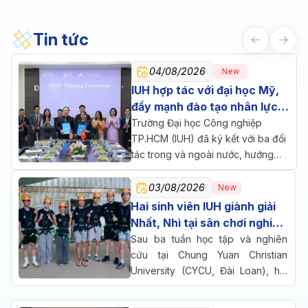
Tin tức
04/08/2026
New
IUH hợp tác với đại học Mỹ,
đẩy mạnh đào tạo nhân lực
chăm sóc sức khỏe
Trường Đại học Công nghiệp
TP.HCM (IUH) đã ký kết với ba đối
tác trong và ngoài nước, hướng
đến một mục tiêu chung: đưa đào
tạo, nghiên cứu và doanh nghiệp
03/08/2026
New
cùng ngồi lại giải bài toán nhân lực
Hai sinh viên IUH giành giải
cho ngành chăm sóc sức khỏe.
Nhất, Nhì tại sân chơi nghiên
cứu quốc tế ở Đài Loan
Sau ba tuần học tập và nghiên
cứu tại Chung Yuan Christian
University (CYCU, Đài Loan), hai
sinh viên Trường Đại học Công
nghiệp TP.HCM (IUH) đã cùng