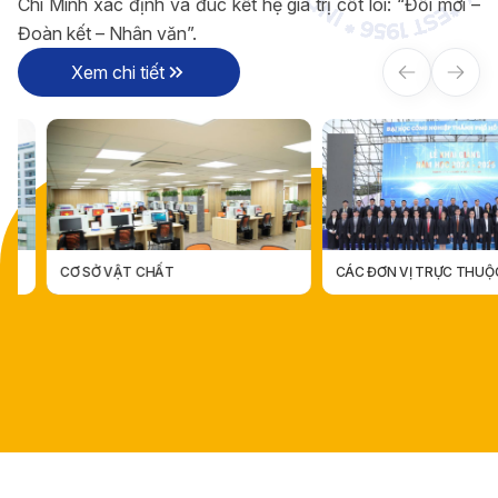
Chí Minh xác định và đúc kết hệ giá trị cốt lõi: “Đổi mới –
Đoàn kết – Nhân văn”.
Xem chi tiết
CƠ SỞ VẬT CHẤT
CÁC ĐƠN VỊ TRỰC THUỘC
CÁC ĐƠN VỊ TRỰC THUỘ
CƠ SỞ VẬT CHẤT