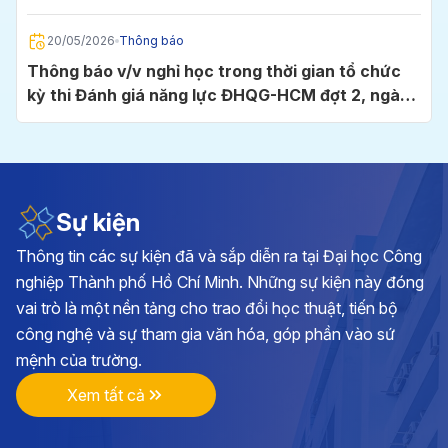
Chí Minh
20/05/2026
Thông báo
Thông báo v/v nghỉ học trong thời gian tổ chức
kỳ thi Đánh giá năng lực ĐHQG-HCM đợt 2, ngày
24/5/2026 tại Cụm thi Trường Đại học Công
nghiệp TP.HCM
05/05/2026
Thông báo
Thông báo v/v đăng ký học phần và đóng học phí
học kỳ I, năm học 2026 - 2027
Sự kiện
Thông tin các sự kiện đã và sắp diễn ra tại Đại học Công
28/04/2026
Thông báo
nghiệp Thành phố Hồ Chí Minh. Những sự kiện này đóng
Kế hoạch triển khai cuộc thi chính luận về bảo vệ
vai trò là một nền tảng cho trao đổi học thuật, tiến bộ
nền tảng tư tưởng của Đảng lần thứ 6, năm 2026
công nghệ và sự tham gia văn hóa, góp phần vào sứ
tại Đảng bộ Trường ĐH Công nghiệp TP.HCM
mệnh của trường.
17/04/2026
Thông báo
Xem tất cả
Thông báo v/v vận động đóng góp hình ảnh, tư
liệu và hiện vật hướng tới kỷ niệm 70 năm Ngày
thành lập Trường Đại học Công nghiệp TP.HCM