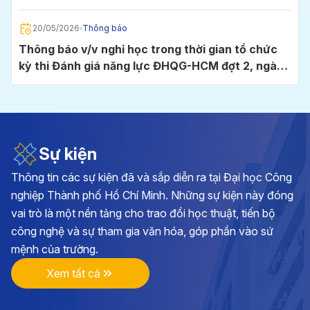
Chí Minh
20/05/2026
Thông báo
Thông báo v/v nghỉ học trong thời gian tổ chức
kỳ thi Đánh giá năng lực ĐHQG-HCM đợt 2, ngày
24/5/2026 tại Cụm thi Trường Đại học Công
nghiệp TP.HCM
05/05/2026
Thông báo
Thông báo v/v đăng ký học phần và đóng học phí
học kỳ I, năm học 2026 - 2027
Sự kiện
Thông tin các sự kiện đã và sắp diễn ra tại Đại học Công
28/04/2026
Thông báo
nghiệp Thành phố Hồ Chí Minh. Những sự kiện này đóng
Kế hoạch triển khai cuộc thi chính luận về bảo vệ
vai trò là một nền tảng cho trao đổi học thuật, tiến bộ
nền tảng tư tưởng của Đảng lần thứ 6, năm 2026
công nghệ và sự tham gia văn hóa, góp phần vào sứ
tại Đảng bộ Trường ĐH Công nghiệp TP.HCM
mệnh của trường.
17/04/2026
Thông báo
Xem tất cả
Thông báo v/v vận động đóng góp hình ảnh, tư
liệu và hiện vật hướng tới kỷ niệm 70 năm Ngày
thành lập Trường Đại học Công nghiệp TP.HCM