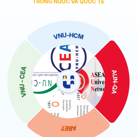
TRONG NƯỚC VÀ QUỐC TẾ