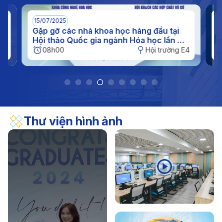
(11/11/1956 - 11/11/2026)
17/04/2026
Thông báo
15/07/2025
07/
Thông báo kế hoạch nghỉ hè đối với sinh viên năm
Gặp gỡ các nhà khoa học hàng đầu tại
ICC
Hội thảo Quốc gia ngành Hóa học lần XI
quố
2026
tại IUH
họ
08h00
Hội trường E4
Thư viện hình ảnh