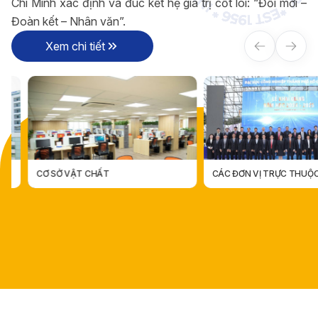
Chí Minh xác định và đúc kết hệ giá trị cốt lõi: “Đổi mới –
Đoàn kết – Nhân văn”.
Xem chi tiết
CƠ SỞ VẬT CHẤT
CÁC ĐƠN VỊ TRỰC THUỘC
CÁC ĐƠN VỊ TRỰC THUỘ
CƠ SỞ VẬT CHẤT