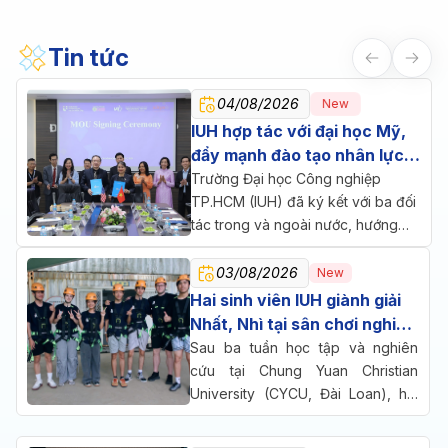
Tin tức
04/08/2026
New
IUH hợp tác với đại học Mỹ,
đẩy mạnh đào tạo nhân lực
chăm sóc sức khỏe
Trường Đại học Công nghiệp
TP.HCM (IUH) đã ký kết với ba đối
tác trong và ngoài nước, hướng
đến một mục tiêu chung: đưa đào
tạo, nghiên cứu và doanh nghiệp
03/08/2026
New
cùng ngồi lại giải bài toán nhân lực
Hai sinh viên IUH giành giải
cho ngành chăm sóc sức khỏe.
Nhất, Nhì tại sân chơi nghiên
cứu quốc tế ở Đài Loan
Sau ba tuần học tập và nghiên
cứu tại Chung Yuan Christian
University (CYCU, Đài Loan), hai
sinh viên Trường Đại học Công
nghiệp TP.HCM (IUH) đã cùng