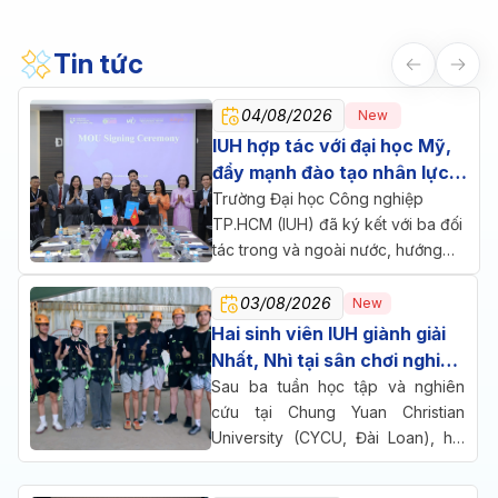
Tin tức
04/08/2026
New
IUH hợp tác với đại học Mỹ,
đẩy mạnh đào tạo nhân lực
chăm sóc sức khỏe
Trường Đại học Công nghiệp
TP.HCM (IUH) đã ký kết với ba đối
tác trong và ngoài nước, hướng
đến một mục tiêu chung: đưa đào
tạo, nghiên cứu và doanh nghiệp
03/08/2026
New
cùng ngồi lại giải bài toán nhân lực
Hai sinh viên IUH giành giải
cho ngành chăm sóc sức khỏe.
Nhất, Nhì tại sân chơi nghiên
cứu quốc tế ở Đài Loan
Sau ba tuần học tập và nghiên
cứu tại Chung Yuan Christian
University (CYCU, Đài Loan), hai
sinh viên Trường Đại học Công
nghiệp TP.HCM (IUH) đã cùng