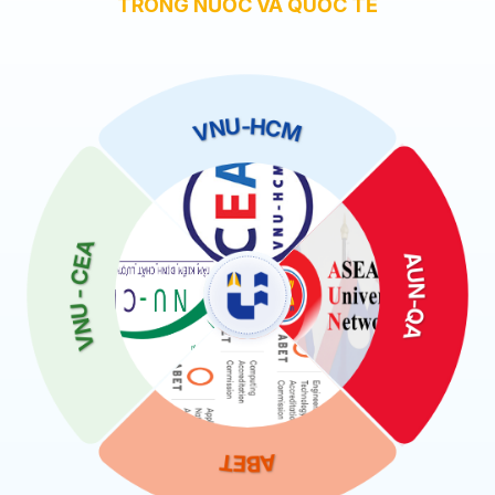
TRONG NƯỚC VÀ QUỐC TẾ