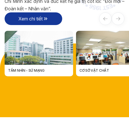
Chí Minh xác định và đúc kết hệ giá trị cốt lõi: “Đổi mới –
Đoàn kết – Nhân văn”.
Xem chi tiết
CƠ SỞ VẬT CHẤT
CÁC ĐƠN VỊ TRỰC THUỘC
CÁC ĐƠN VỊ TRỰC THUỘ
CƠ SỞ VẬT CHẤT