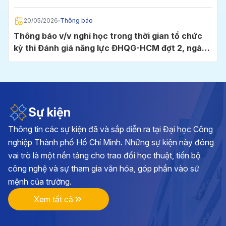
Chí Minh
20/05/2026
Thông báo
Thông báo v/v nghỉ học trong thời gian tổ chức
kỳ thi Đánh giá năng lực ĐHQG-HCM đợt 2, ngày
24/5/2026 tại Cụm thi Trường Đại học Công
nghiệp TP.HCM
05/05/2026
Thông báo
Thông báo v/v đăng ký học phần và đóng học phí
học kỳ I, năm học 2026 - 2027
Sự kiện
Thông tin các sự kiện đã và sắp diễn ra tại Đại học Công
28/04/2026
Thông báo
nghiệp Thành phố Hồ Chí Minh. Những sự kiện này đóng
Kế hoạch triển khai cuộc thi chính luận về bảo vệ
vai trò là một nền tảng cho trao đổi học thuật, tiến bộ
nền tảng tư tưởng của Đảng lần thứ 6, năm 2026
công nghệ và sự tham gia văn hóa, góp phần vào sứ
tại Đảng bộ Trường ĐH Công nghiệp TP.HCM
mệnh của trường.
17/04/2026
Thông báo
Xem tất cả
Thông báo v/v vận động đóng góp hình ảnh, tư
liệu và hiện vật hướng tới kỷ niệm 70 năm Ngày
thành lập Trường Đại học Công nghiệp TP.HCM