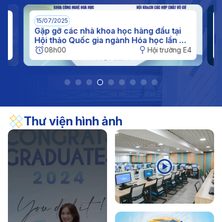
(11/11/1956 - 11/11/2026)
17/04/2026
Thông báo
15/07/2025
0
Thông báo kế hoạch nghỉ hè đối với sinh viên năm
n
Gặp gỡ các nhà khoa học hàng đầu tại
I
c
Hội thảo Quốc gia ngành Hóa học lần XI
q
2026
tại IUH
h
E4
08h00
Hội trường E4
Thư viện hình ảnh