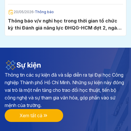
Chí Minh
20/05/2026
Thông báo
Thông báo v/v nghỉ học trong thời gian tổ chức
kỳ thi Đánh giá năng lực ĐHQG-HCM đợt 2, ngày
24/5/2026 tại Cụm thi Trường Đại học Công
nghiệp TP.HCM
05/05/2026
Thông báo
Thông báo v/v đăng ký học phần và đóng học phí
học kỳ I, năm học 2026 - 2027
Sự kiện
Thông tin các sự kiện đã và sắp diễn ra tại Đại học Công
28/04/2026
Thông báo
nghiệp Thành phố Hồ Chí Minh. Những sự kiện này đóng
Kế hoạch triển khai cuộc thi chính luận về bảo vệ
vai trò là một nền tảng cho trao đổi học thuật, tiến bộ
nền tảng tư tưởng của Đảng lần thứ 6, năm 2026
công nghệ và sự tham gia văn hóa, góp phần vào sứ
tại Đảng bộ Trường ĐH Công nghiệp TP.HCM
mệnh của trường.
17/04/2026
Thông báo
Xem tất cả
Thông báo v/v vận động đóng góp hình ảnh, tư
liệu và hiện vật hướng tới kỷ niệm 70 năm Ngày
thành lập Trường Đại học Công nghiệp TP.HCM