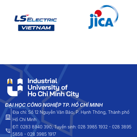
 nghĩa hơn khi cả
đạt được những
h học tập đáng tự
thành niềm tự hào
 Luật và Khoa học
ĐẠI HỌC CÔNG NGHIỆP TP. HỒ CHÍ MINH
Địa chỉ: Số 12 Nguyễn Văn Bảo, P. Hạnh Thông, Thành phố
Hồ Chí Minh
ĐT: 0283 8940 390, Tuyển sinh: 028 3985 1932 - 028 3895
5858 - 028 3985 1917