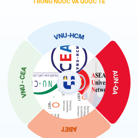
TRONG NƯỚC VÀ QUỐC TẾ