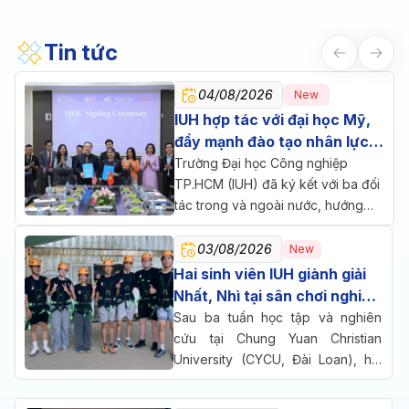
Tin tức
04/08/2026
New
IUH hợp tác với đại học Mỹ,
đẩy mạnh đào tạo nhân lực
chăm sóc sức khỏe
Trường Đại học Công nghiệp
TP.HCM (IUH) đã ký kết với ba đối
tác trong và ngoài nước, hướng
đến một mục tiêu chung: đưa đào
tạo, nghiên cứu và doanh nghiệp
03/08/2026
New
cùng ngồi lại giải bài toán nhân lực
Hai sinh viên IUH giành giải
cho ngành chăm sóc sức khỏe.
Nhất, Nhì tại sân chơi nghiên
cứu quốc tế ở Đài Loan
Sau ba tuần học tập và nghiên
cứu tại Chung Yuan Christian
University (CYCU, Đài Loan), hai
sinh viên Trường Đại học Công
nghiệp TP.HCM (IUH) đã cùng