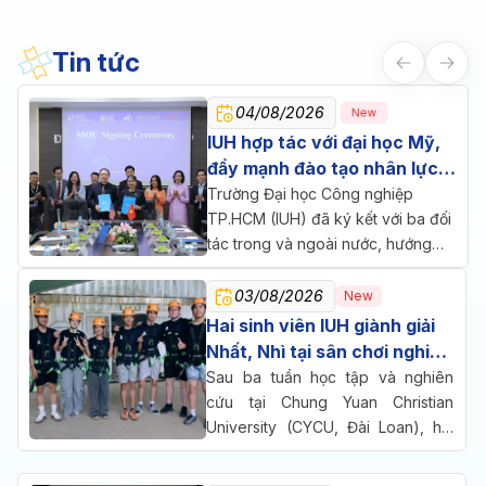
Tin tức
04/08/2026
New
IUH hợp tác với đại học Mỹ,
đẩy mạnh đào tạo nhân lực
chăm sóc sức khỏe
Trường Đại học Công nghiệp
TP.HCM (IUH) đã ký kết với ba đối
tác trong và ngoài nước, hướng
đến một mục tiêu chung: đưa đào
tạo, nghiên cứu và doanh nghiệp
03/08/2026
New
cùng ngồi lại giải bài toán nhân lực
Hai sinh viên IUH giành giải
cho ngành chăm sóc sức khỏe.
Nhất, Nhì tại sân chơi nghiên
cứu quốc tế ở Đài Loan
Sau ba tuần học tập và nghiên
cứu tại Chung Yuan Christian
University (CYCU, Đài Loan), hai
sinh viên Trường Đại học Công
nghiệp TP.HCM (IUH) đã cùng