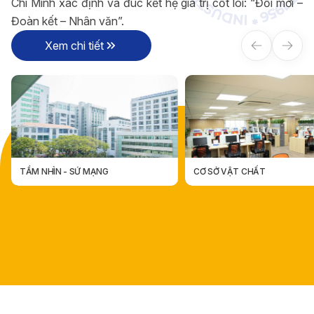
Chí Minh xác định và đúc kết hệ giá trị cốt lõi: “Đổi mới –
Đoàn kết – Nhân văn”.
Xem chi tiết
CƠ SỞ VẬT CHẤT
CÁC ĐƠN VỊ TRỰC THUỘC
CÁC ĐƠN VỊ TRỰC THUỘ
CƠ SỞ VẬT CHẤT