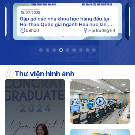
(11/11/1956 - 11/11/2026)
17/04/2026
Thông báo
15/07/2025
0
Thông báo kế hoạch nghỉ hè đối với sinh viên năm
n
Gặp gỡ các nhà khoa học hàng đầu tại
I
c
Hội thảo Quốc gia ngành Hóa học lần XI
q
2026
tại IUH
h
E4
08h00
Hội trường E4
Thư viện hình ảnh