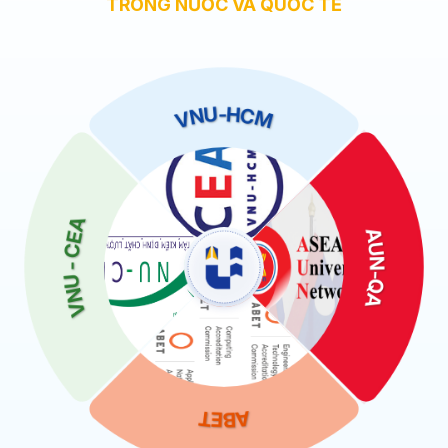
TRONG NƯỚC VÀ QUỐC TẾ