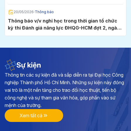
Chí Minh
20/05/2026
Thông báo
Thông báo v/v nghỉ học trong thời gian tổ chức
kỳ thi Đánh giá năng lực ĐHQG-HCM đợt 2, ngày
24/5/2026 tại Cụm thi Trường Đại học Công
nghiệp TP.HCM
05/05/2026
Thông báo
Thông báo v/v đăng ký học phần và đóng học phí
học kỳ I, năm học 2026 - 2027
Sự kiện
Thông tin các sự kiện đã và sắp diễn ra tại Đại học Công
28/04/2026
Thông báo
nghiệp Thành phố Hồ Chí Minh. Những sự kiện này đóng
Kế hoạch triển khai cuộc thi chính luận về bảo vệ
vai trò là một nền tảng cho trao đổi học thuật, tiến bộ
nền tảng tư tưởng của Đảng lần thứ 6, năm 2026
công nghệ và sự tham gia văn hóa, góp phần vào sứ
tại Đảng bộ Trường ĐH Công nghiệp TP.HCM
mệnh của trường.
17/04/2026
Thông báo
Xem tất cả
Thông báo v/v vận động đóng góp hình ảnh, tư
liệu và hiện vật hướng tới kỷ niệm 70 năm Ngày
thành lập Trường Đại học Công nghiệp TP.HCM