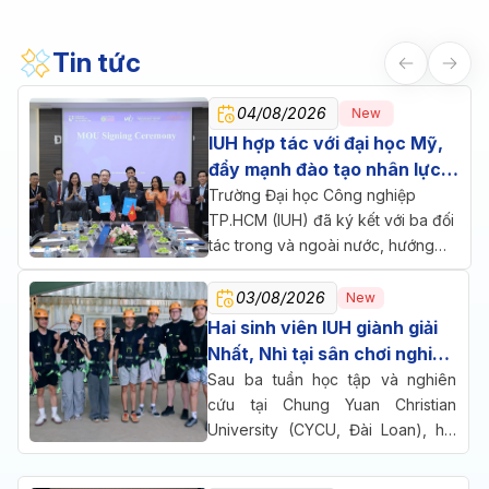
Tin tức
04/08/2026
New
IUH hợp tác với đại học Mỹ,
đẩy mạnh đào tạo nhân lực
chăm sóc sức khỏe
Trường Đại học Công nghiệp
TP.HCM (IUH) đã ký kết với ba đối
tác trong và ngoài nước, hướng
đến một mục tiêu chung: đưa đào
tạo, nghiên cứu và doanh nghiệp
03/08/2026
New
cùng ngồi lại giải bài toán nhân lực
Hai sinh viên IUH giành giải
cho ngành chăm sóc sức khỏe.
Nhất, Nhì tại sân chơi nghiên
cứu quốc tế ở Đài Loan
Sau ba tuần học tập và nghiên
cứu tại Chung Yuan Christian
University (CYCU, Đài Loan), hai
sinh viên Trường Đại học Công
nghiệp TP.HCM (IUH) đã cùng