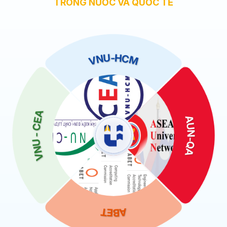
TRONG NƯỚC VÀ QUỐC TẾ