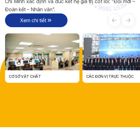
Chí Minh xác định và đúc kết hệ giá trị cốt lõi: “Đổi mới –
Đoàn kết – Nhân văn”.
Xem chi tiết
CƠ SỞ VẬT CHẤT
CÁC ĐƠN VỊ TRỰC THUỘC
CÁC ĐƠN VỊ TRỰC THUỘ
CƠ SỞ VẬT CHẤT