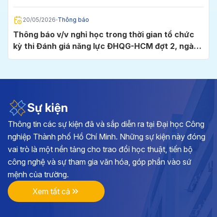
Chí Minh
20/05/2026
Thông báo
Thông báo v/v nghỉ học trong thời gian tổ chức
kỳ thi Đánh giá năng lực ĐHQG-HCM đợt 2, ngày
24/5/2026 tại Cụm thi Trường Đại học Công
nghiệp TP.HCM
05/05/2026
Thông báo
Thông báo v/v đăng ký học phần và đóng học phí
học kỳ I, năm học 2026 - 2027
Sự kiện
Thông tin các sự kiện đã và sắp diễn ra tại Đại học Công
28/04/2026
Thông báo
nghiệp Thành phố Hồ Chí Minh. Những sự kiện này đóng
Kế hoạch triển khai cuộc thi chính luận về bảo vệ
vai trò là một nền tảng cho trao đổi học thuật, tiến bộ
nền tảng tư tưởng của Đảng lần thứ 6, năm 2026
công nghệ và sự tham gia văn hóa, góp phần vào sứ
tại Đảng bộ Trường ĐH Công nghiệp TP.HCM
mệnh của trường.
17/04/2026
Thông báo
Xem tất cả
Thông báo v/v vận động đóng góp hình ảnh, tư
liệu và hiện vật hướng tới kỷ niệm 70 năm Ngày
thành lập Trường Đại học Công nghiệp TP.HCM