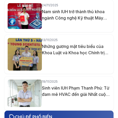
24/11/2025
Nam sinh IUH trở thành thủ khoa
ngành Công nghệ Kỹ thuật Máy
tính nhờ khả năng ghi nhớ vượt trội
13/11/2025
Những gương mặt tiêu biểu của
Khoa Luật và Khoa học Chính trị
IUH năm 2025
19/11/2025
Sinh viên IUH Phạm Thanh Phú: Từ
đam mê HVAC đến giải Nhất cuộc
thi Thiết kế quốc tế Midea lần 5 và
tấm bằng Giỏi trước hạn
CHỦ ĐỀ PHỔ BIẾN