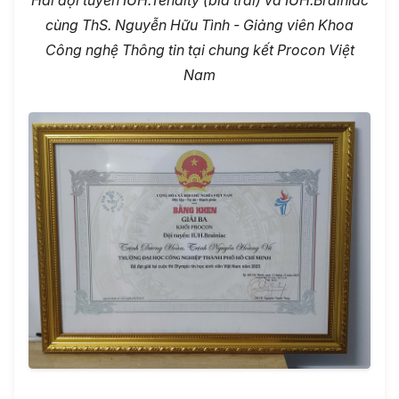
Hai đội tuyển IUH.Tenaity (bìa trái) và IUH.Brainiac
cùng
ThS. Nguyễn Hữu Tình
-
Giảng viên Khoa
Công nghệ Thông tin
tại chung kết Procon Việt
Nam