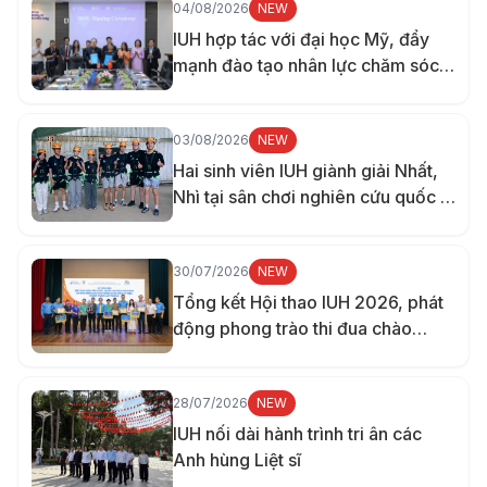
04/08/2026
NEW
IUH hợp tác với đại học Mỹ, đẩy
mạnh đào tạo nhân lực chăm sóc
sức khỏe
03/08/2026
NEW
Hai sinh viên IUH giành giải Nhất,
Nhì tại sân chơi nghiên cứu quốc tế
ở Đài Loan
30/07/2026
NEW
Tổng kết Hội thao IUH 2026, phát
động phong trào thi đua chào
mừng 70 năm thành lập trường
28/07/2026
NEW
IUH nối dài hành trình tri ân các
Anh hùng Liệt sĩ