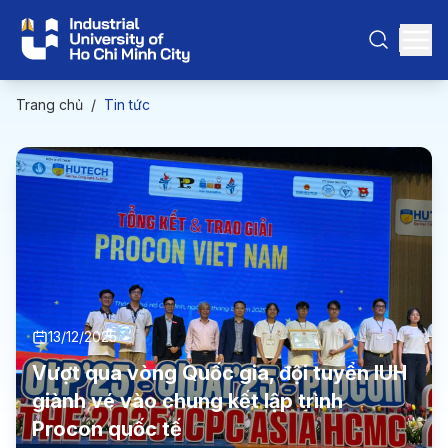
Trang chủ
/
Tin tức
13/12/2025
Vượt qua vòng Quốc gia, đội tuyển IUH
giành vé vào chung kết lập trình
Procon quốc tế