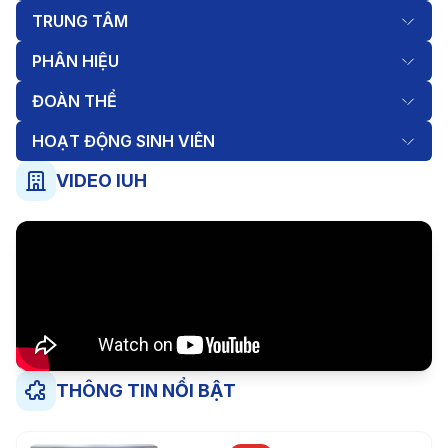
TRUNG TÂM
PHÂN HIỆU
ĐOÀN THỂ
HOẠT ĐỘNG SINH VIÊN
VIDEO IUH
THÔNG TIN NỔI BẬT