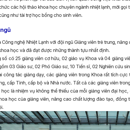
chức các hội thảo khoa học chuyên ngành nhiệt lạnh, mời gọi ta
cũng như tài trợ học bổng cho sinh viên.
 ngũ
 Công nghệ Nhiệt Lạnh với đội ngũ Giảng viên trẻ trung, năng
khoa học và đã đạt được những thành tựu nhất định.
 số có 25 giảng viên cơ hữu, 02 giáo vụ Khoa và 04 giảng viê
gồm 03 Giáo sư, 02 Phó Giáo sư, 10 Tiến sĩ, 02 Nghiên cứu sinh
̀i công tác giảng dạy, các giảng viên trong Khoa rất tích c
ng, cấp Tỉnh, cấp bộ và Nhà nước. Tất cả các giảng viên tron
 học là nhiệm vụ không thể thiếu của mỗi giảng viên đại học,
hoa học của giảng viên, nâng cao chất lượng đào tạo, đồng th
i.