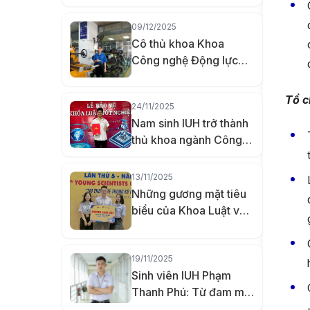
đường
09/12/2025
Cô thủ khoa Khoa
Công nghệ Động lực
IUH đưa công nghệ đến
gần hơn với người
Tổ c
24/11/2025
khuyết tật bằng đồ án
Nam sinh IUH trở thành
đầu kéo xe lăn tay
thủ khoa ngành Công
nghệ Kỹ thuật Máy tính
nhờ khả năng ghi nhớ
13/11/2025
vượt trội
Những gương mặt tiêu
biểu của Khoa Luật và
Khoa học Chính trị IUH
năm 2025
19/11/2025
Sinh viên IUH Phạm
Thanh Phú: Từ đam mê
HVAC đến giải Nhất