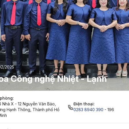
02/2025
oa Công nghệ Nhiệt - Lạnh
phòng:
6 Nhà X - 12 Nguyễn Văn Bảo,
Điện thoại:
ng Hạnh Thông, Thành phố Hồ
0283 8940 390
- 196
Minh