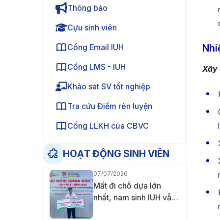
Thông báo
Cựu sinh viên
Cổng Email IUH
Nhi
Cổng LMS - IUH
Xây 
Khảo sát SV tốt nghiệp
Tra cứu Điểm rèn luyện
Cổng LLKH của CBVC
HOẠT ĐỘNG SINH VIÊN
07/07/2026
Mất đi chỗ dựa lớn
nhất, nam sinh IUH vẫn
không từ bỏ giảng