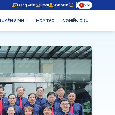
Giảng viên
Email
Sinh viên
VNI
Giảng viên
Email
Sinh viên
TUYỂN SINH
HỢP TÁC
NGHIÊN CỨU