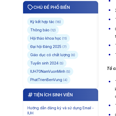
cuộc thi Thiết kế quốc
CHỦ ĐỀ PHỔ BIẾN
tế Midea lần 5 và tấm
bằng Giỏi trước hạn
Ký kết hợp tác
(16)
Thông báo
(12)
Hội thảo khoa học
(11)
Đại hội Đảng 2025
(7)
Giáo dục có chất lượng
(6)
Tuyển sinh 2024
(5)
Tổ c
IUH70NamVuonMinh
(5)
PhatTrienBenVung
(4)
TIỆN ÍCH SINH VIÊN
Hướng dẫn đăng ký và sử dụng Email -
IUH