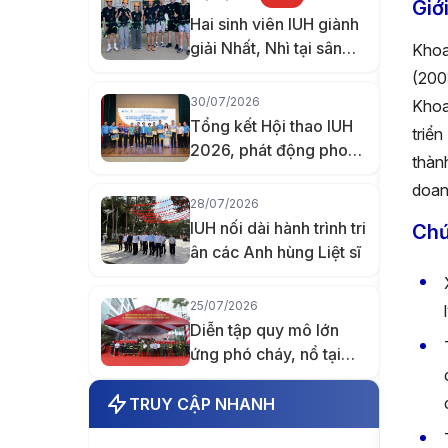
Giới
Hai sinh viên IUH giành
giải Nhất, Nhì tại sân
Khoa
chơi nghiên cứu quốc
(200
tế ở Đài Loan
30/07/2026
Khoa
Tổng kết Hội thao IUH
triể
2026, phát động phong
thàn
trào thi đua chào mừng
doan
70 năm thành lập
28/07/2026
trường
IUH nối dài hành trình tri
Chứ
ân các Anh hùng Liệt sĩ
25/07/2026
Diễn tập quy mô lớn
ứng phó cháy, nổ tại
Trường Đại học Công
nghiệp TP.HCM
TRUY CẬP NHANH