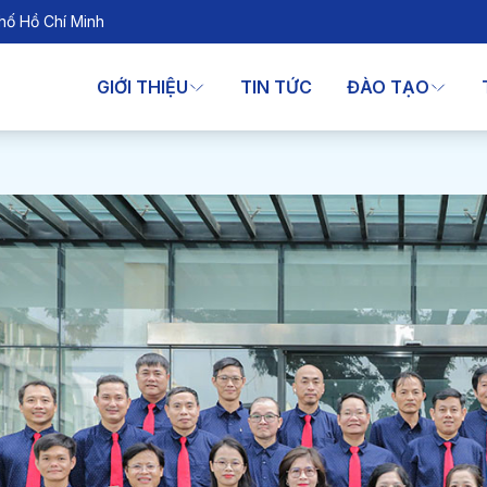
hố Hồ Chí Minh
GIỚI THIỆU
TIN TỨC
ĐÀO TẠO