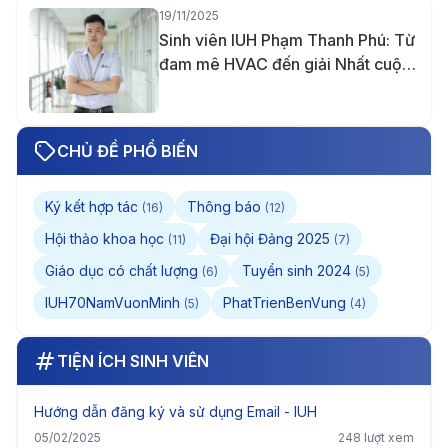
19/11/2025
Sinh viên IUH Phạm Thanh Phú: Từ
đam mê HVAC đến giải Nhất cuộc
thi Thiết kế quốc tế Midea lần 5 và
tấm bằng Giỏi trước hạn
CHỦ ĐỀ PHỔ BIẾN
Ký kết hợp tác
Thông báo
(16)
(12)
Hội thảo khoa học
Đại hội Đảng 2025
(11)
(7)
Giáo dục có chất lượng
Tuyển sinh 2024
(6)
(5)
IUH70NamVuonMinh
PhatTrienBenVung
(5)
(4)
TIỆN ÍCH SINH VIÊN
Hướng dẫn đăng ký và sử dụng Email - IUH
05/02/2025
248 lượt xem