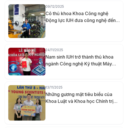
09/12/2025
Cô thủ khoa Khoa Công nghệ
Động lực IUH đưa công nghệ đến
gần hơn với người khuyết tật bằng
đồ án đầu kéo xe lăn tay
24/11/2025
Nam sinh IUH trở thành thủ khoa
ngành Công nghệ Kỹ thuật Máy
tính nhờ khả năng ghi nhớ vượt trội
13/11/2025
Những gương mặt tiêu biểu của
Khoa Luật và Khoa học Chính trị
IUH năm 2025