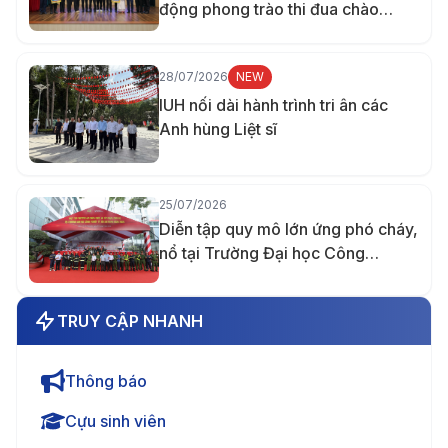
động phong trào thi đua chào
mừng 70 năm thành lập trường
28/07/2026
NEW
IUH nối dài hành trình tri ân các
Anh hùng Liệt sĩ
25/07/2026
Diễn tập quy mô lớn ứng phó cháy,
nổ tại Trường Đại học Công
nghiệp TP.HCM
TRUY CẬP NHANH
Thông báo
Cựu sinh viên