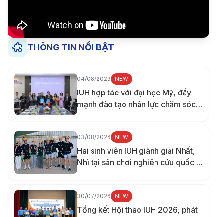
THÔNG TIN NỔI BẬT
04/08/2026
NEW
IUH hợp tác với đại học Mỹ, đẩy
mạnh đào tạo nhân lực chăm sóc
sức khỏe
03/08/2026
NEW
Hai sinh viên IUH giành giải Nhất,
Nhì tại sân chơi nghiên cứu quốc tế
ở Đài Loan
30/07/2026
NEW
Tổng kết Hội thao IUH 2026, phát