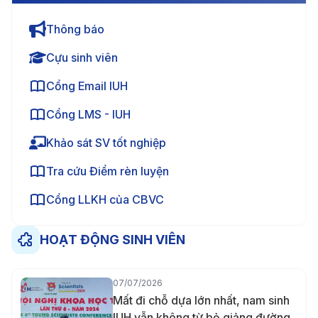
Thông báo
Cựu sinh viên
Cổng Email IUH
Cổng LMS - IUH
Khảo sát SV tốt nghiệp
Tra cứu Điểm rèn luyện
Cổng LLKH của CBVC
HOẠT ĐỘNG SINH VIÊN
07/07/2026
Mất đi chỗ dựa lớn nhất, nam sinh
IUH vẫn không từ bỏ giảng đường