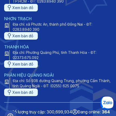
TP.HCM - ĐT: 0283.8940 390
Xem bản đồ
NHƠN TRẠCH
Địa chỉ: xã Phước An, thành phố Đồng Nai - ĐT:
0283.8940 390
Xem bản đồ
THANH HÓA
Địa chỉ: Phường Quảng Phú, tỉnh Thanh Hóa - ĐT:
02373.675.092
Xem bản đồ
PHÂN HIỆU QUẢNG NGÃI
Địa chỉ: Số 938 đường Quang Trung, phường Cẩm Thành,
tỉnh Quảng Ngãi - ĐT: (0255) 625 0075
Xem bản đồ
Số lượng truy cập: 300,699,934
Đang online:
364