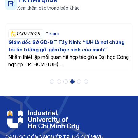
TIN LIÊN QUAN
Xem thêm các thông báo khác
17/03/2025
Tin tức
Giám đốc Sở GD-ĐT Tây Ninh: “IUH là nơi chúng
tôi tin tưởng gửi gắm học sinh của mình”
Nhằm thiết lập mối quan hệ hợp tác giữa Đại học Công
nghiệp TP. HCM (IUH)...
ĐẠI HỌC CÔNG NGHIỆP TP. HỒ CHÍ MINH