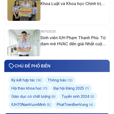
Khoa Luật và Khoa học Chính trị
IUH năm 2025
19/11/2025
Sinh viên IUH Phạm Thanh Phú: Từ
đam mê HVAC đến giải Nhất cuộc
thi Thiết kế quốc tế Midea lần 5 và
tấm bằng Giỏi trước hạn
CHỦ ĐỀ PHỔ BIẾN
Ký kết hợp tác
Thông báo
(16)
(12)
Hội thảo khoa học
Đại hội Đảng 2025
(11)
(7)
Giáo dục có chất lượng
Tuyển sinh 2024
(6)
(5)
IUH70NamVuonMinh
PhatTrienBenVung
(5)
(4)