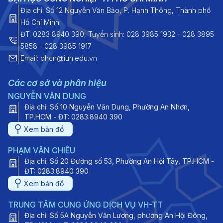
Địa chỉ: Số 12 Nguyễn Văn Bảo, P. Hạnh Thông, Thành phố
Hồ Chí Minh
ĐT: 0283 8940 390, Tuyển sinh: 028 3985 1932 - 028 3895
5858 - 028 3985 1917
Email: dhcn@iuh.edu.vn
Các cơ sở và phân hiệu
NGUYỄN VĂN DUNG
Địa chỉ: Số 10 Nguyễn Văn Dung, Phường An Nhơn,
TP.HCM - ĐT: 0283.8940 390
Xem bản đồ
PHẠM VĂN CHIÊU
Địa chỉ: Số 20 Đường số 53, Phường An Hội Tây, TP.HCM -
ĐT: 0283.8940 390
Xem bản đồ
TRUNG TÂM CUNG ỨNG DỊCH VỤ VH-TT
Địa chỉ: Số 5A Nguyễn Văn Lượng, phường An Hội Đông,