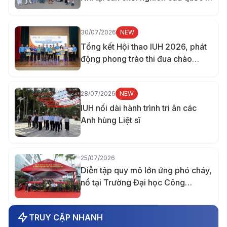
ở Đài Loan
30/07/2026
NEW
Tổng kết Hội thao IUH 2026, phát
động phong trào thi đua chào
mừng 70 năm thành lập trường
28/07/2026
NEW
IUH nối dài hành trình tri ân các
Anh hùng Liệt sĩ
25/07/2026
Diễn tập quy mô lớn ứng phó cháy,
nổ tại Trường Đại học Công
nghiệp TP.HCM
TRUY CẬP NHANH