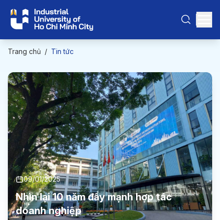
Trang chủ
/
Tin tức
09/01/2025
Nhìn lại 10 năm đẩy mạnh hợp tác
doanh nghiệp