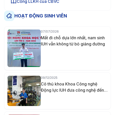
Cổng LLKH của CBVC
HOẠT ĐỘNG SINH VIÊN
07/07/2026
Mất đi chỗ dựa lớn nhất, nam sinh
IUH vẫn không từ bỏ giảng đường
09/12/2025
Cô thủ khoa Khoa Công nghệ
Động lực IUH đưa công nghệ đến
gần hơn với người khuyết tật bằng
đồ án đầu kéo xe lăn tay