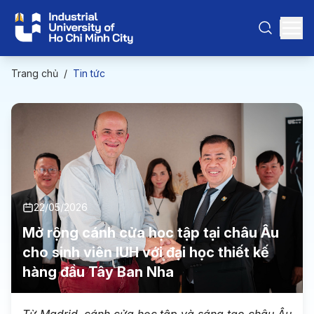
Trang chủ
/
Tin tức
22/05/2026
Mở rộng cánh cửa học tập tại châu Âu
cho sinh viên IUH với đại học thiết kế
hàng đầu Tây Ban Nha