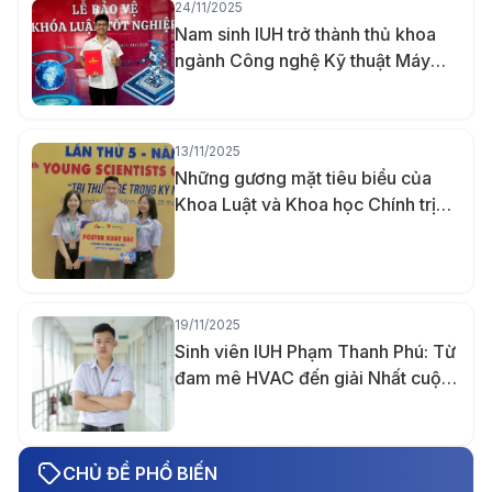
24/11/2025
Nam sinh IUH trở thành thủ khoa
ngành Công nghệ Kỹ thuật Máy
tính nhờ khả năng ghi nhớ vượt trội
13/11/2025
Những gương mặt tiêu biểu của
Khoa Luật và Khoa học Chính trị
IUH năm 2025
19/11/2025
Sinh viên IUH Phạm Thanh Phú: Từ
đam mê HVAC đến giải Nhất cuộc
thi Thiết kế quốc tế Midea lần 5 và
tấm bằng Giỏi trước hạn
CHỦ ĐỀ PHỔ BIẾN