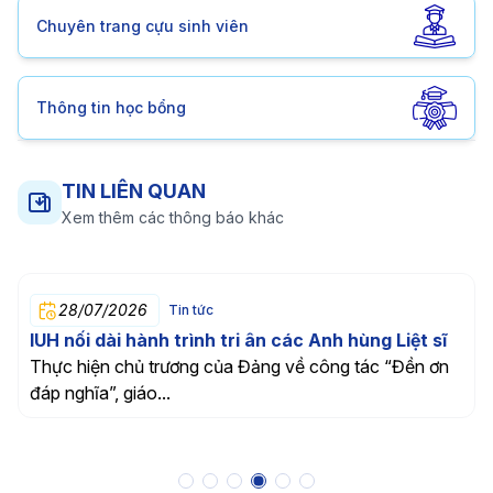
Chuyên trang cựu sinh viên
Thông tin học bổng
TIN LIÊN QUAN
Xem thêm các thông báo khác
026
25/07/20
Tin tức
 hành trình tri ân các Anh hùng Liệt sĩ
Diễn tập qu
chủ trương của Đảng về công tác “Đền ơn
Đại học Cô
giáo...
Hơn 200 ngườ
lượng phối hợ