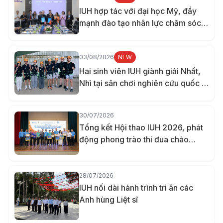
IUH hợp tác với đại học Mỹ, đẩy
mạnh đào tạo nhân lực chăm sóc
sức khỏe
03/08/2026
NEW
Hai sinh viên IUH giành giải Nhất,
Nhì tại sân chơi nghiên cứu quốc tế
ở Đài Loan
30/07/2026
Tổng kết Hội thao IUH 2026, phát
động phong trào thi đua chào
mừng 70 năm thành lập trường
28/07/2026
IUH nối dài hành trình tri ân các
Anh hùng Liệt sĩ