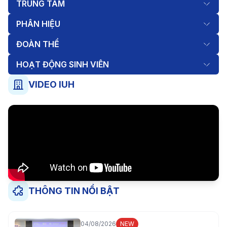
TRUNG TÂM
PHÂN HIỆU
ĐOÀN THỂ
HOẠT ĐỘNG SINH VIÊN
VIDEO IUH
THÔNG TIN NỔI BẬT
04/08/2026
NEW