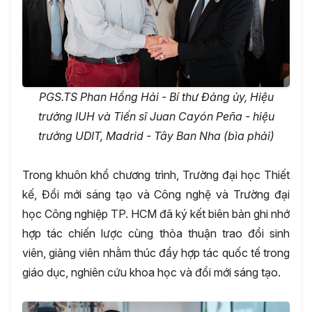
PGS.TS
Phan Hồng Hải
- Bí
thư Đảng ủy,
H
iệu
trưởng
IUH và
Tiến sĩ Juan Cayón Peña - hiệu
trưởng
UDIT
,
Madrid
- Tây Ban Nha (bìa phải)
Trong khuôn khổ chương trình, Trường đại học Thiết
kế, Đổi mới sáng tạo và Công nghệ và Trường đại
học Công nghiệp TP. HCM đã ký kết biên bản ghi nhớ
hợp tác chiến lược cùng thỏa thuận trao đổi sinh
viên, giảng viên nhằm thúc đẩy hợp tác quốc tế trong
giáo dục, nghiên cứu khoa học và đổi mới sáng tạo.