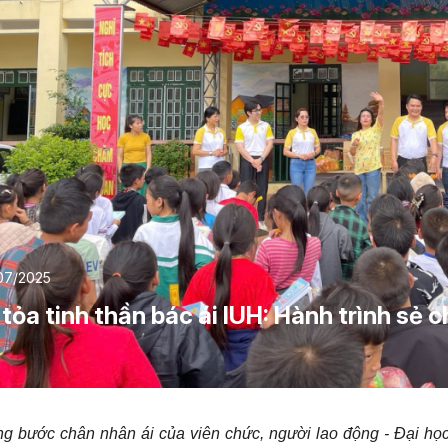
07/2025
 tỏa tinh thần bác ái IUH: Hành trình sẻ
g bước chân nhân ái của
viên chức, người lao động -
Đại họ