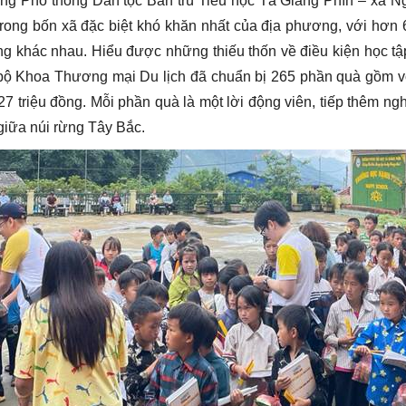
ng Phổ thông Dân tộc Bán trú Tiểu học Tả Giàng Phìn – xã Ngũ
trong bốn xã đặc biệt khó khăn nhất của địa phương, với hơn 
ng khác nhau. Hiểu được những thiếu thốn về điều kiện học tậ
bộ Khoa Thương mại Du lịch đã chuẩn bị 265 phần quà gồm vở,
27 triệu đồng. Mỗi phần quà là một lời động viên, tiếp thêm ng
giữa núi rừng Tây Bắc.