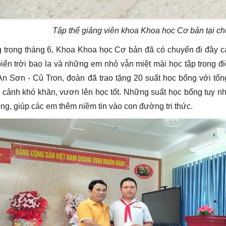
Tập thể giảng viên khoa Khoa học Cơ bản tại c
 trong tháng 6, Khoa Khoa học Cơ bản đã có chuyến đi đầy c
biển trời bao la và những em nhỏ vẫn miệt mài học tập trong đi
An Sơn - Củ Tron, đoàn đã trao tặng 20 suất học bổng với tổng
 cảnh khó khăn, vươn lên học tốt. Những suất học bổng tuy n
ọng, giúp các em thêm niềm tin vào con đường tri thức.