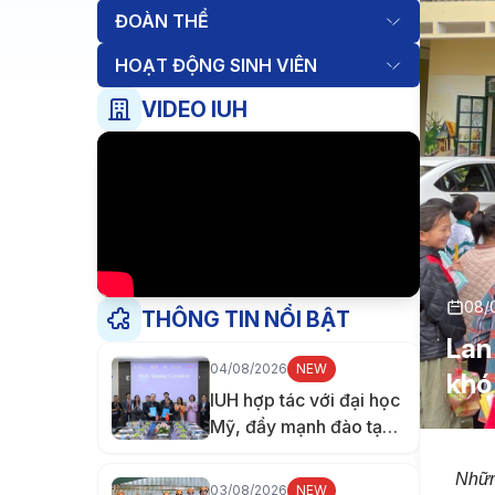
ĐOÀN THỂ
HOẠT ĐỘNG SINH VIÊN
VIDEO IUH
08/
THÔNG TIN NỔI BẬT
Lan
04/08/2026
NEW
khó
IUH hợp tác với đại học
Mỹ, đẩy mạnh đào tạo
nhân lực chăm sóc sức
khỏe
Nhữn
03/08/2026
NEW