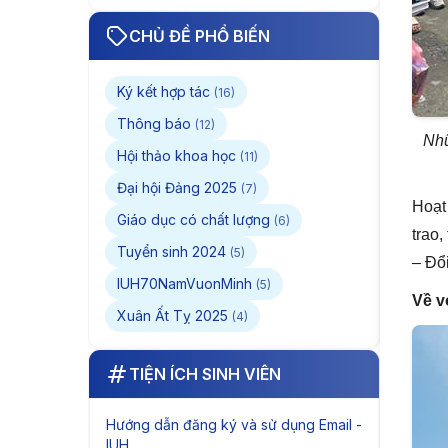
HVAC đến giải Nhất
cuộc thi Thiết kế quốc
CHỦ ĐỀ PHỔ BIẾN
tế Midea lần 5 và tấm
bằng Giỏi trước hạn
Ký kết hợp tác
(16)
Thông báo
(12)
Nhữ
Hội thảo khoa học
(11)
Đại hội Đảng 2025
(7)
Hoạt
Giáo dục có chất lượng
(6)
trao,
Tuyển sinh 2024
(5)
– Đổi
IUH70NamVuonMinh
(5)
Về v
Xuân Ất Tỵ 2025
(4)
TIỆN ÍCH SINH VIÊN
Hướng dẫn đăng ký và sử dụng Email -
IUH