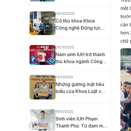
Trườ
đường
một 
09/12/2025
trườ
Cô thủ khoa Khoa
cán 
Công nghệ Động lực
hơn 
IUH đưa công nghệ đến
chữ 
gần hơn với người
24/11/2025
khuyết tật bằng đồ án
Nam sinh IUH trở thành
đầu kéo xe lăn tay
thủ khoa ngành Công
nghệ Kỹ thuật Máy tính
nhờ khả năng ghi nhớ
13/11/2025
vượt trội
Những gương mặt tiêu
biểu của Khoa Luật và
Khoa học Chính trị IUH
năm 2025
19/11/2025
Sinh viên IUH Phạm
Thanh Phú: Từ đam mê