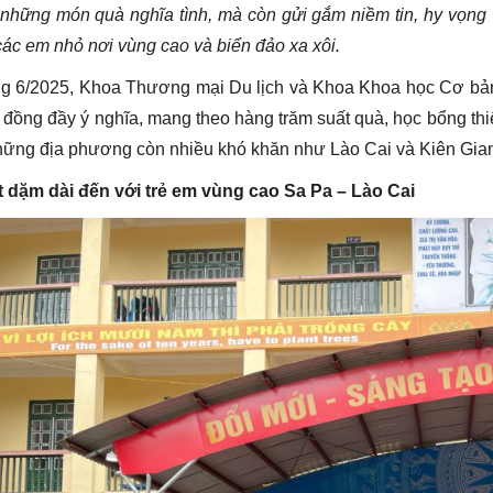
 những
món
quà nghĩa tình, mà còn gửi gắm niềm tin, hy vọng 
các em nhỏ nơi vùng cao và biển đảo xa xôi.
g 6/2025, Khoa Thương mại Du lịch và Khoa Khoa học Cơ bản
 đồng đầy ý nghĩa, mang theo hàng trăm suất quà, học bổng thiế
những địa phương còn nhiều khó khăn như Lào Cai và Kiên Gia
 dặm dài đến với trẻ em vùng cao Sa Pa – Lào Cai