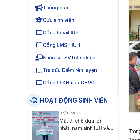
Thông báo
Cựu sinh viên
Cổng Email IUH
Cổng LMS - IUH
Khảo sát SV tốt nghiệp
Tra cứu Điểm rèn luyện
Cổng LLKH của CBVC
HOẠT ĐỘNG SINH VIÊN
07/07/2026
Mất đi chỗ dựa lớn
nhất, nam sinh IUH vẫn
Tron
không từ bỏ giảng