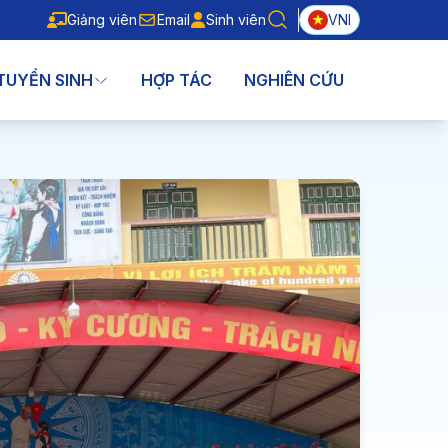
Giảng viên
Email
Sinh viên
VNI
Giảng viên
Email
Sinh viên
TUYỂN SINH
HỢP TÁC
NGHIÊN CỨU