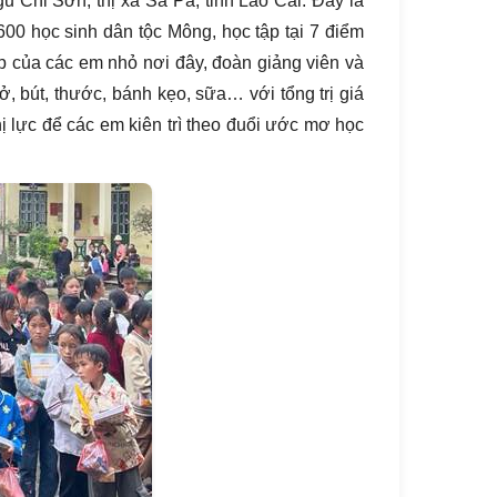
 Chỉ Sơn, thị xã Sa Pa, tỉnh Lào Cai. Đây là
600 học sinh dân tộc Mông, học tập tại 7 điểm
p của các em nhỏ nơi đây, đoàn giảng viên và
 bút, thước, bánh kẹo, sữa… với tổng trị giá
hị lực để các em kiên trì theo đuổi ước mơ học