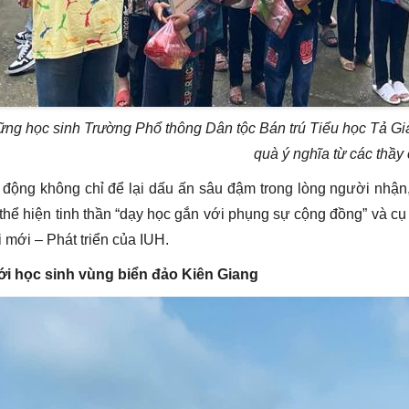
ng học sinh Trường Phổ thông Dân tộc Bán trú Tiểu học Tả G
quà ý nghĩa từ các thầy
 động không chỉ để lại dấu ấn sâu đậm trong lòng người nhận,
 thể hiện tinh thần “dạy học gắn với phụng sự cộng đồng” và cụ 
 mới – Phát triển của IUH.
ới học sinh vùng biển đảo Kiên Giang