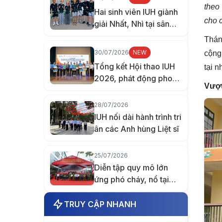
theo
Hai sinh viên IUH giành
cho 
giải Nhất, Nhì tại sân
chơi nghiên cứu quốc
Thán
tế ở Đài Loan
30/07/2026
NEW
cộng
Tổng kết Hội thao IUH
tại 
2026, phát động phong
Vượt
trào thi đua chào mừng
70 năm thành lập
28/07/2026
trường
IUH nối dài hành trình tri
ân các Anh hùng Liệt sĩ
25/07/2026
Diễn tập quy mô lớn
ứng phó cháy, nổ tại
Trường Đại học Công
nghiệp TP.HCM
TRUY CẬP NHANH