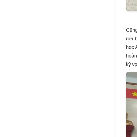
Cũng
nơi 
học 
hoàn
kỳ v