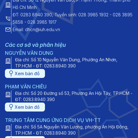
Hồ Chí Minh
ĐT: 0283 8940 390, Tuyển sinh: 028 3985 1932 - 028 3895
5858 - 028 3985 1917
Email: dhcn@iuh.edu.vn
Các cơ sở và phân hiệu
NGUYỄN VĂN DUNG
Địa chỉ: Số 10 Nguyễn Văn Dung, Phường An Nhơn,
TP.HCM - ĐT: 0283.8940 390
Xem bản đồ
PHẠM VĂN CHIÊU
Địa chỉ: Số 20 Đường số 53, Phường An Hội Tây, TP.HCM -
ĐT: 0283.8940 390
Xem bản đồ
TRUNG TÂM CUNG ỨNG DỊCH VỤ VH-TT
Địa chỉ: Số 5A Nguyễn Văn Lượng, phường An Hội Đông,
TP.HCM - ĐT: 0283.8940 390