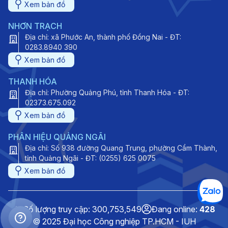
Xem bản đồ
NHƠN TRẠCH
Địa chỉ: xã Phước An, thành phố Đồng Nai - ĐT:
0283.8940 390
Xem bản đồ
THANH HÓA
Địa chỉ: Phường Quảng Phú, tỉnh Thanh Hóa - ĐT:
02373.675.092
Xem bản đồ
PHÂN HIỆU QUẢNG NGÃI
Địa chỉ: Số 938 đường Quang Trung, phường Cẩm Thành,
tỉnh Quảng Ngãi - ĐT: (0255) 625 0075
Xem bản đồ
Số lượng truy cập: 300,753,549
Đang online:
428
© 2025 Đại học Công nghiệp TP.HCM - IUH