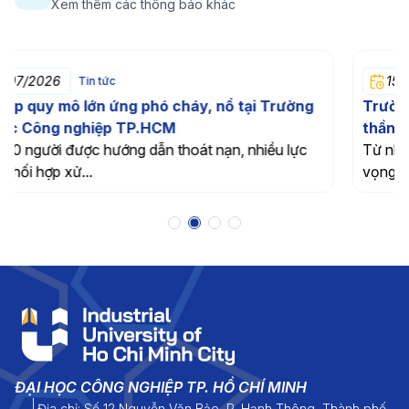
Xem thêm các thông báo khác
15/05/2026
Tin tức
Trường đại học Công nghiệp TP. HCM lan tỏa tinh
thần sáng tạo trẻ tại sự kiện “Tuổi trẻ Sáng tạo
phường Hạnh Thông”
Từ những ý tưởng nhỏ trên ghế nhà trường đến khát
vọng làm chủ công...
ĐẠI HỌC CÔNG NGHIỆP TP. HỒ CHÍ MINH
Địa chỉ: Số 12 Nguyễn Văn Bảo, P. Hạnh Thông, Thành phố