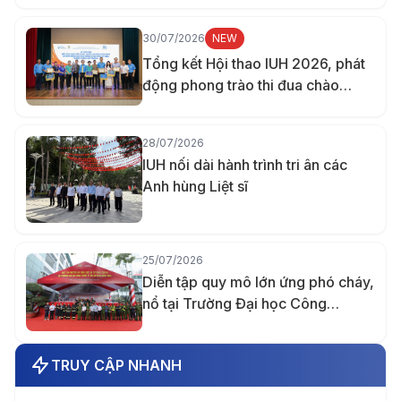
30/07/2026
NEW
Tổng kết Hội thao IUH 2026, phát
động phong trào thi đua chào
mừng 70 năm thành lập trường
28/07/2026
IUH nối dài hành trình tri ân các
Anh hùng Liệt sĩ
25/07/2026
Diễn tập quy mô lớn ứng phó cháy,
nổ tại Trường Đại học Công
nghiệp TP.HCM
TRUY CẬP NHANH