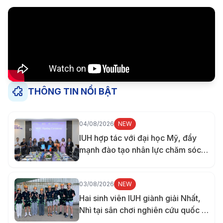
THÔNG TIN NỔI BẬT
04/08/2026
NEW
IUH hợp tác với đại học Mỹ, đẩy
mạnh đào tạo nhân lực chăm sóc
sức khỏe
03/08/2026
NEW
Hai sinh viên IUH giành giải Nhất,
Nhì tại sân chơi nghiên cứu quốc tế
ở Đài Loan