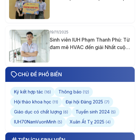
IUH năm 2025
19/11/2025
Sinh viên IUH Phạm Thanh Phú: Từ
đam mê HVAC đến giải Nhất cuộc
thi Thiết kế quốc tế Midea lần 5 và
tấm bằng Giỏi trước hạn
CHỦ ĐỀ PHỔ BIẾN
Ký kết hợp tác
Thông báo
(16)
(12)
Hội thảo khoa học
Đại hội Đảng 2025
(11)
(7)
Giáo dục có chất lượng
Tuyển sinh 2024
(6)
(5)
IUH70NamVuonMinh
Xuân Ất Tỵ 2025
(5)
(4)
TIỆN ÍCH SINH VIÊN