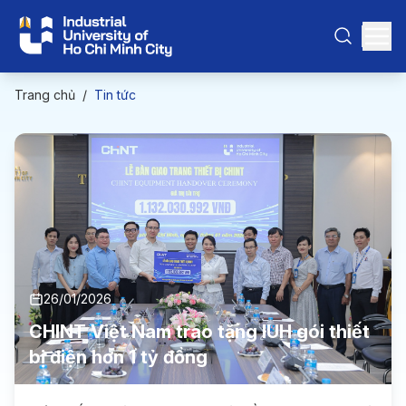
Trang chủ
/
Tin tức
26/01/2026
CHINT Việt Nam trao tặng IUH gói thiết
bị điện hơn 1 tỷ đồng