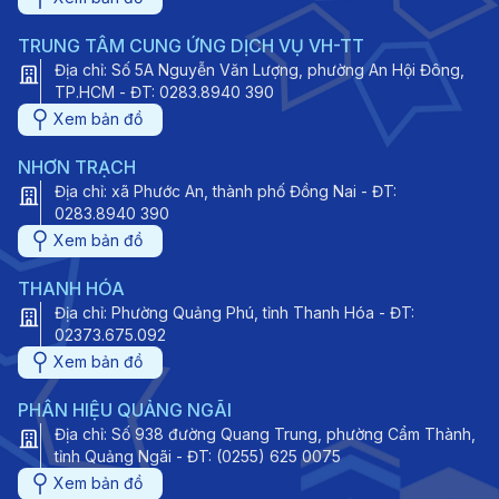
TRUNG TÂM CUNG ỨNG DỊCH VỤ VH-TT
Địa chỉ: Số 5A Nguyễn Văn Lượng, phường An Hội Đông,
TP.HCM - ĐT: 0283.8940 390
Xem bản đồ
NHƠN TRẠCH
Địa chỉ: xã Phước An, thành phố Đồng Nai - ĐT:
0283.8940 390
Xem bản đồ
THANH HÓA
Địa chỉ: Phường Quảng Phú, tỉnh Thanh Hóa - ĐT:
02373.675.092
Xem bản đồ
PHÂN HIỆU QUẢNG NGÃI
Địa chỉ: Số 938 đường Quang Trung, phường Cẩm Thành,
tỉnh Quảng Ngãi - ĐT: (0255) 625 0075
Xem bản đồ