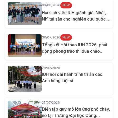
03/08/2026
NEW
Hai sinh viên IUH giành giải Nhất,
Nhì tại sân chơi nghiên cứu quốc tế
ở Đài Loan
30/07/2026
NEW
Tổng kết Hội thao IUH 2026, phát
động phong trào thi đua chào
mừng 70 năm thành lập trường
28/07/2026
IUH nối dài hành trình tri ân các
Anh hùng Liệt sĩ
25/07/2026
Diễn tập quy mô lớn ứng phó cháy,
nổ tại Trường Đại học Công