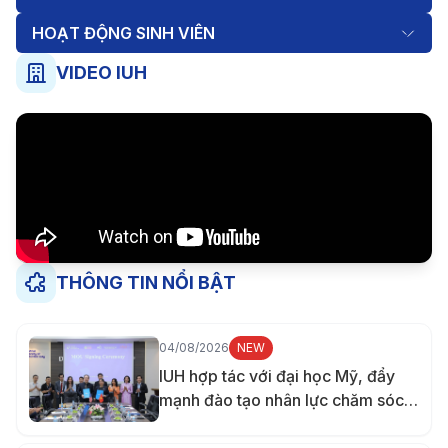
HOẠT ĐỘNG SINH VIÊN
VIDEO IUH
THÔNG TIN NỔI BẬT
04/08/2026
NEW
IUH hợp tác với đại học Mỹ, đẩy
mạnh đào tạo nhân lực chăm sóc
sức khỏe