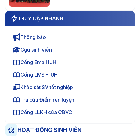
nghiệp TP.HCM
TRUY CẬP NHANH
Thông báo
Cựu sinh viên
Cổng Email IUH
Cổng LMS - IUH
Khảo sát SV tốt nghiệp
Tra cứu Điểm rèn luyện
Cổng LLKH của CBVC
HOẠT ĐỘNG SINH VIÊN