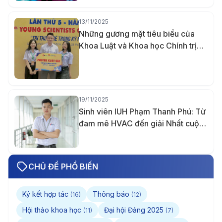
13/11/2025
Những gương mặt tiêu biểu của
Khoa Luật và Khoa học Chính trị
IUH năm 2025
19/11/2025
Sinh viên IUH Phạm Thanh Phú: Từ
đam mê HVAC đến giải Nhất cuộc
thi Thiết kế quốc tế Midea lần 5 và
tấm bằng Giỏi trước hạn
CHỦ ĐỀ PHỔ BIẾN
Ký kết hợp tác
Thông báo
(16)
(12)
Hội thảo khoa học
Đại hội Đảng 2025
(11)
(7)