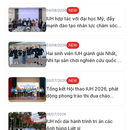
04/08/2026
NEW
IUH hợp tác với đại học Mỹ, đẩy
mạnh đào tạo nhân lực chăm sóc
sức khỏe
03/08/2026
NEW
Hai sinh viên IUH giành giải Nhất,
Nhì tại sân chơi nghiên cứu quốc tế
ở Đài Loan
30/07/2026
NEW
Tổng kết Hội thao IUH 2026, phát
động phong trào thi đua chào
mừng 70 năm thành lập trường
28/07/2026
IUH nối dài hành trình tri ân các
Anh hùng Liệt sĩ