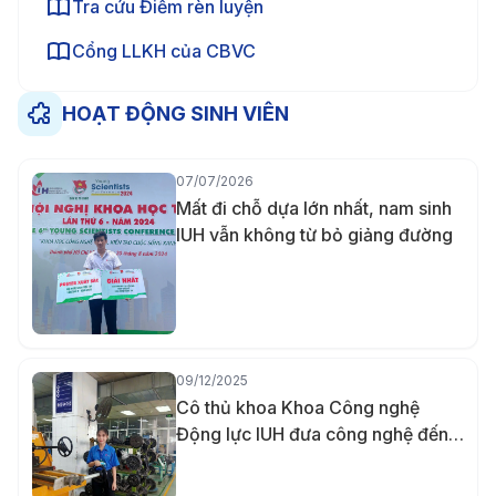
Tra cứu Điểm rèn luyện
Cổng LLKH của CBVC
HOẠT ĐỘNG SINH VIÊN
07/07/2026
Mất đi chỗ dựa lớn nhất, nam sinh
IUH vẫn không từ bỏ giảng đường
09/12/2025
Cô thủ khoa Khoa Công nghệ
Động lực IUH đưa công nghệ đến
gần hơn với người khuyết tật bằng
đồ án đầu kéo xe lăn tay