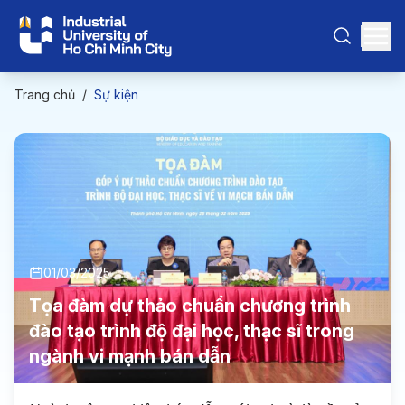
Trang chủ
/
Sự kiện
01/03/2025
Tọa đàm dự thảo chuẩn chương trình
đào tạo trình độ đại học, thạc sĩ trong
ngành vi mạnh bán dẫn