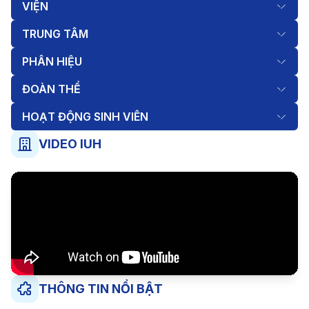
VIỆN
TRUNG TÂM
PHÂN HIỆU
ĐOÀN THỂ
HOẠT ĐỘNG SINH VIÊN
VIDEO IUH
THÔNG TIN NỔI BẬT