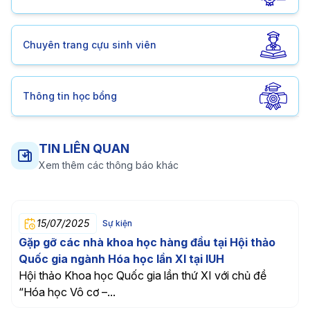
Chuyên trang cựu sinh viên
Thông tin học bổng
TIN LIÊN QUAN
Xem thêm các thông báo khác
07/05/2025
Sự kiện
ICCSS 2025 & SSPS 2025: Hai hội nghị quốc tế
danh giá đồng tổ chức tại Đại học Công nghiệp
TP. HCM
Từ ngày 16 đến 18/5/2025, Đại học Công nghiệp TP.
Hồ Chí Minh (IUH) vinh dự là...