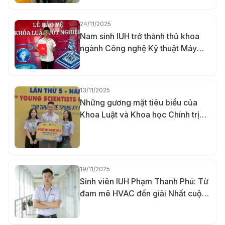
24/11/2025
Nam sinh IUH trở thành thủ khoa
ngành Công nghệ Kỹ thuật Máy
tính nhờ khả năng ghi nhớ vượt trội
13/11/2025
Những gương mặt tiêu biểu của
Khoa Luật và Khoa học Chính trị
IUH năm 2025
19/11/2025
Sinh viên IUH Phạm Thanh Phú: Từ
đam mê HVAC đến giải Nhất cuộc
thi Thiết kế quốc tế Midea lần 5 và
tấm bằng Giỏi trước hạn