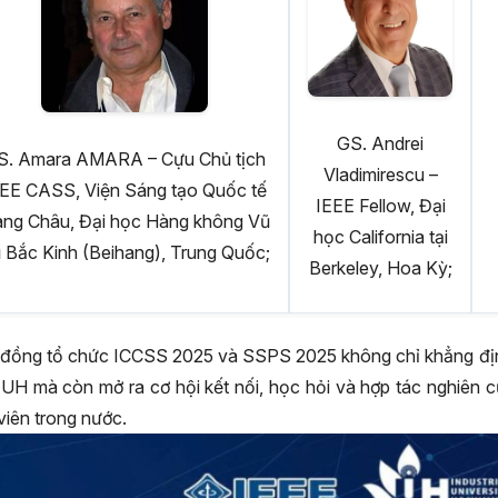
GS. Andrei
S. Amara AMARA – Cựu Chủ tịch
Vladimirescu –
EE CASS, Viện Sáng tạo Quốc tế
IEEE Fellow, Đại
ng Châu, Đại học Hàng không Vũ
học California tại
ụ Bắc Kinh (Beihang), Trung Quốc;
Berkeley, Hoa Kỳ;
 đồng tổ chức ICCSS 2025 và SSPS 2025 không chỉ khẳng định
IUH mà còn mở ra cơ hội kết nối, học hỏi và hợp tác nghiên 
viên trong nước.