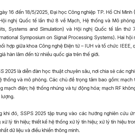
gày 16 đến 18/5/2025, Đại học Công nghiệp TP. Hồ Chí Minh (
 Hội nghị Quốc tế lần thứ 8 về Mạch, Hệ thống và Mô phỏng
uits, Systems and Simulation) và Hội nghị Quốc tế lần th
ernational Symposium on Signal Processing Systems). Hai hội 
hối hợp giữa khoa Công nghệ Điện tử – IUH và tổ chức IEEE, 
giả hàn lâm đến từ nhiều quốc gia trên thế giới.
S 2025 là diễn đàn học thuật chuyên sâu, nơi chia sẻ các ngh
hệ thống và mô phỏng. Các chủ đề trọng tâm bao gồm: mạch tư
g mạch điện; hệ thống nhúng và tự động hóa; mạch RF không
 lượng.
g khi đó, SSPS 2025 tập trung vào các hướng nghiên cứu ứn
 xử lý tín hiệu; thiết kế hệ thống xử lý tín hiệu; xử lý tín hiệu 
hất dữ liệu và điều khiển thông minh.