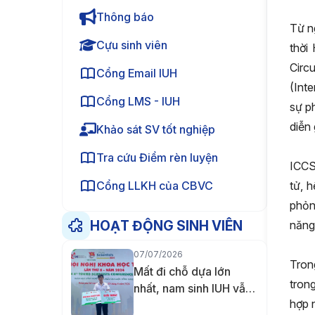
Thông báo
Từ n
Cựu sinh viên
thời
Circ
Cổng Email IUH
(Int
Cổng LMS - IUH
sự p
diễn 
Khảo sát SV tốt nghiệp
Tra cứu Điểm rèn luyện
ICCS
tử, 
Cổng LLKH của CBVC
phỏn
HOẠT ĐỘNG SINH VIÊN
năng
07/07/2026
Tron
Mất đi chỗ dựa lớn
trong
nhất, nam sinh IUH vẫn
hợp n
không từ bỏ giảng