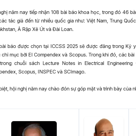
nghị năm nay tiếp nhận 108 bài báo khoa học, trong đó 46 bà
các tác giả đến từ nhiều quốc gia như: Việt Nam, Trung Qu
khstan, Ả Rập Xê Út và Đài Loan.
bài báo được chọn tại ICCSS 2025 sẽ được đăng trong Kỷ yế
 chỉ mục bởi EI Compendex và Scopus. Trong khi đó, các bà
trong chuỗi sách Lecture Notes in Electrical Engineering
endex, Scopus, INSPEC và SCImago.
biệt, hội nghị năm nay chào đón sự góp mặt và trình bày của nhi