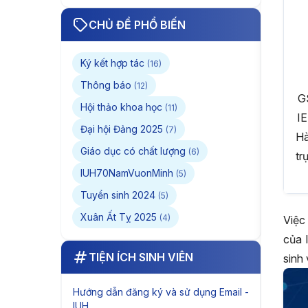
HVAC đến giải Nhất
cuộc thi Thiết kế quốc
CHỦ ĐỀ PHỔ BIẾN
tế Midea lần 5 và tấm
bằng Giỏi trước hạn
Ký kết hợp tác
(16)
Thông báo
(12)
G
Hội thảo khoa học
(11)
IE
Đại hội Đảng 2025
(7)
Hà
Giáo dục có chất lượng
(6)
tr
IUH70NamVuonMinh
(5)
Tuyển sinh 2024
(5)
Xuân Ất Tỵ 2025
(4)
Việc
của 
TIỆN ÍCH SINH VIÊN
sinh 
Hướng dẫn đăng ký và sử dụng Email -
IUH