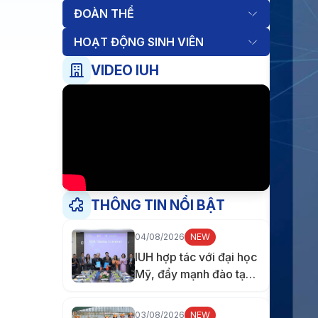
ĐOÀN THỂ
HOẠT ĐỘNG SINH VIÊN
VIDEO IUH
THÔNG TIN NỔI BẬT
04/08/2026
NEW
IUH hợp tác với đại học
Mỹ, đẩy mạnh đào tạo
nhân lực chăm sóc sức
khỏe
03/08/2026
NEW