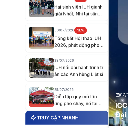
Hai sinh viên IUH giành
giải Nhất, Nhì tại sân
chơi nghiên cứu quốc
tế ở Đài Loan
30/07/2026
NEW
Tổng kết Hội thao IUH
2026, phát động phong
trào thi đua chào mừng
70 năm thành lập
28/07/2026
trường
IUH nối dài hành trình tri
ân các Anh hùng Liệt sĩ
25/07/2026
07/
Diễn tập quy mô lớn
ứng phó cháy, nổ tại
ICC
Trường Đại học Công
Đại
nghiệp TP.HCM
TRUY CẬP NHANH