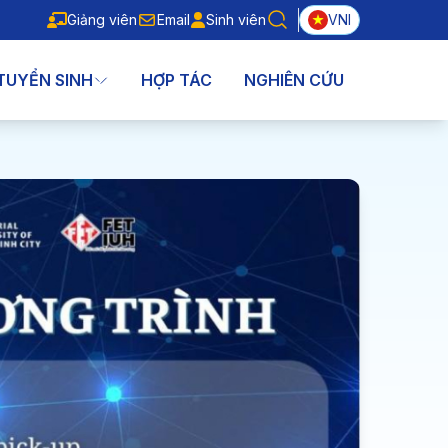
Giảng viên
Email
Sinh viên
VNI
Giảng viên
Email
Sinh viên
TUYỂN SINH
HỢP TÁC
NGHIÊN CỨU