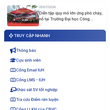
25/07/2026
Diễn tập quy mô lớn ứng phó cháy,
nổ tại Trường Đại học Công
nghiệp TP.HCM
TRUY CẬP NHANH
Thông báo
Cựu sinh viên
Cổng Email IUH
Cổng LMS - IUH
Khảo sát SV tốt nghiệp
Tra cứu Điểm rèn luyện
Cổng LLKH của CBVC