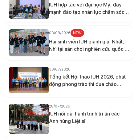
IUH hợp tác với đại học Mỹ, đẩy
mạnh đào tạo nhân lực chăm sóc
sức khỏe
03/08/2026
NEW
Hai sinh viên IUH giành giải Nhất,
Nhì tại sân chơi nghiên cứu quốc tế
ở Đài Loan
30/07/2026
Tổng kết Hội thao IUH 2026, phát
động phong trào thi đua chào
mừng 70 năm thành lập trường
28/07/2026
IUH nối dài hành trình tri ân các
Anh hùng Liệt sĩ