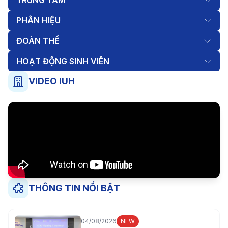
PHÂN HIỆU
ĐOÀN THỂ
HOẠT ĐỘNG SINH VIÊN
VIDEO IUH
THÔNG TIN NỔI BẬT
04/08/2026
NEW