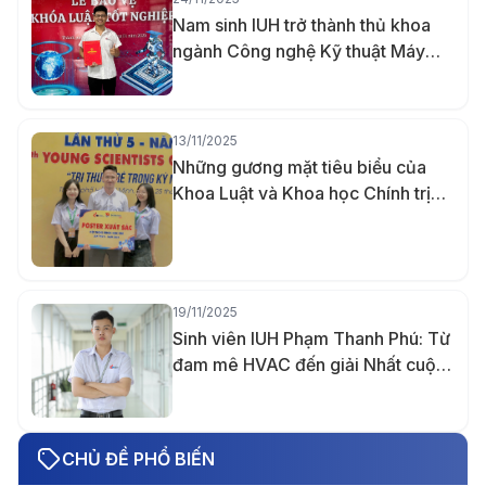
Nam sinh IUH trở thành thủ khoa
ngành Công nghệ Kỹ thuật Máy
tính nhờ khả năng ghi nhớ vượt trội
13/11/2025
Những gương mặt tiêu biểu của
Khoa Luật và Khoa học Chính trị
IUH năm 2025
19/11/2025
Sinh viên IUH Phạm Thanh Phú: Từ
đam mê HVAC đến giải Nhất cuộc
thi Thiết kế quốc tế Midea lần 5 và
tấm bằng Giỏi trước hạn
CHỦ ĐỀ PHỔ BIẾN