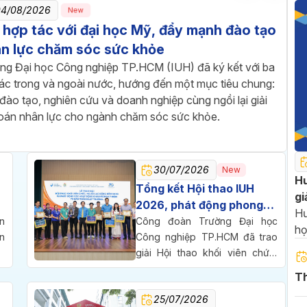
04/08/2026
New
 hợp tác với đại học Mỹ, đẩy mạnh đào tạo
n lực chăm sóc sức khỏe
ng Đại học Công nghiệp TP.HCM (IUH) đã ký kết với ba
tác trong và ngoài nước, hướng đến một mục tiêu chung:
đào tạo, nghiên cứu và doanh nghiệp cùng ngồi lại giải
toán nhân lực cho ngành chăm sóc sức khỏe.
30/07/2026
New
Hư
Tổng kết Hội thao IUH
gi
2026, phát động phong
20
Hư
trào thi đua chào mừng
n
Công đoàn Trường Đại học
họ
n
70 năm thành lập trường
Công nghiệp TP.HCM đã trao
2
,
giải Hội thao khối viên chức,
c
người lao động năm 2026,
Th
ã
đồng thời phát động phong
25/07/2026
h
trào thi đua chào mừng 70 năm