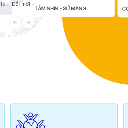
lõi: “Đổi mới –
G
CƠ SỞ VẬT CHẤT
MẠNG
CƠ SỞ VẬT CHẤT