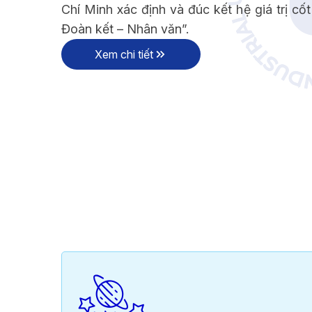
Chí Minh xác định và đúc kết hệ giá trị cốt 
TẦM NHÌN - SỨ MẠN
Đoàn kết – Nhân văn”.
Xem chi tiết
ÔNG ĐIỆP HIỆU TRƯỞNG
TẦM NHÌN - SỨ 
ÔNG ĐIỆP HIỆU TRƯỞNG