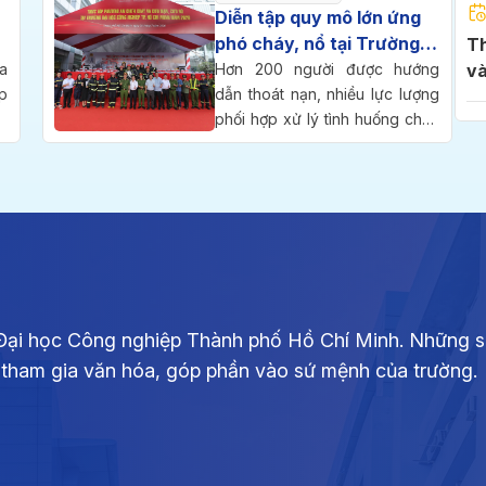
l
thành lập trường.
Diễn tập quy mô lớn ứng
p
phó cháy, nổ tại Trường
Thông báo ng
i
Đại học Công nghiệp
a
Hơn 200 người được hướng
và
.
p
TP.HCM
dẫn thoát nạn, nhiều lực lượng
2
m
g
phối hợp xử lý tình huống cháy
c
ỷ
kép tại tầng hầm và tòa nhà
Th
h
g
cao tầng trong cuộc diễn tập
di
-
phương án chữa cháy và cứu
2
g
nạn, cứu hộ quy mô cấp Công
ồ
an Thành phố diễn ra sáng 25-
o
7 tại Trường Đại học Công
Th
g
nghiệp TP.HCM (IUH).
si
i
ph
i Đại học Công nghiệp Thành phố Hồ Chí Minh. Những s
g
ự tham gia văn hóa, góp phần vào sứ mệnh của trường.
ộ
ều
Th
ó
ch
g
2,
p
C