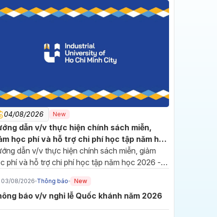
04/08/2026
New
16/07/2026
ớng dẫn v/v thực hiện chính sách miễn,
Đảng bộ IUH sơ kết 6
ảm học phí và hỗ trợ chi phí học tập năm học
tháng đầu năm, phát động
26 - 2027
ớng dẫn v/v thực hiện chính sách miễn, giảm
thi đua hoàn thành nhiệm
Hướng đến cột mốc 70 năm
c phí và hỗ trợ chi phí học tập năm học 2026 -
vụ năm 2026
xây dựng và phát triển, Đảng
027
bộ Trường Đại học Công
03/08/2026
Thông báo
New
nghiệp TP.HCM (IUH) tiếp tục
ông báo v/v nghỉ lễ Quốc khánh năm 2026
đổi mới phương thức lãnh đạo,
10/07/2026
phát huy tinh thần đoàn kết để