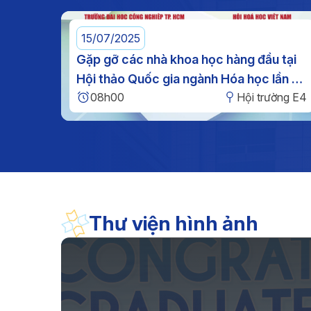
nghĩa”, giáo dục truyền thốn
yêu nước, bồi đắp tinh thầ
trách nhiệm cho cán bộ, đản
15/07/2025
viên, viên chức, người la
uyên
Gặp gỡ các nhà khoa học hàng đầu tại
động và sinh viên.
 học
Hội thảo Quốc gia ngành Hóa học lần XI
ng E4
08h00
Hội trường E4
tại IUH
Thư viện hình ảnh