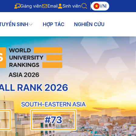
Giảng viên
Email
Sinh viên
VNI
Giảng viên
Email
Sinh viên
TUYỂN SINH
HỢP TÁC
NGHIÊN CỨU