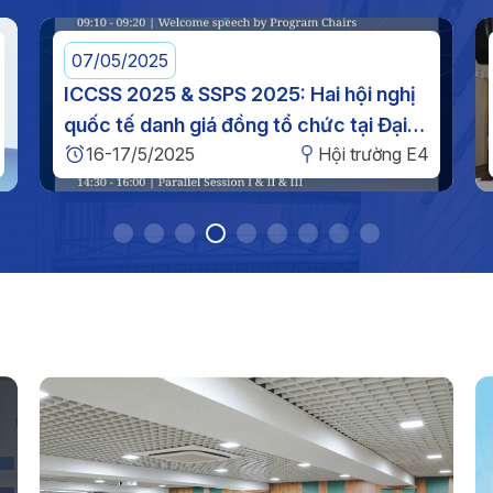
g
Th
n
ph
g
07/05/2025
o
ICCSS 2025 & SSPS 2025: Hai hội nghị
quốc tế danh giá đồng tổ chức tại Đại
Kế
16-17/5/2025
Hội trường E4
học Công nghiệp TP. HCM
vệ
20
T
Th
tư
Ng
TP
Th
n