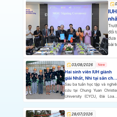
IUH
nhâ
Trườ
đối 
đưa 
bài 
03/08/2026
New
Hai sinh viên IUH giành
giải Nhất, Nhì tại sân chơi
nghiên cứu quốc tế ở Đài
Sau ba tuần học tập và nghiê
Loan
cứu tại Chung Yuan Christia
University (CYCU, Đài Loan)
hai sinh viên Trường Đại họ
Công nghiệp TP.HCM (IUH) đ
28/07/2026
cùng bước lên bục vinh dan