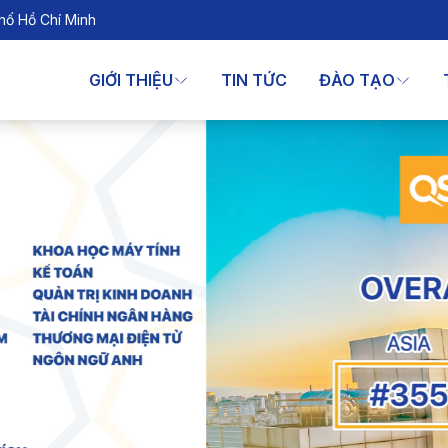
hố Hồ Chí Minh
GIỚI THIỆU
TIN TỨC
ĐÀO TẠO