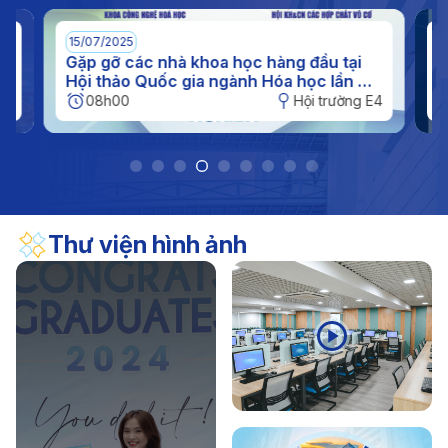
(11/11/1956 - 11/11/2026)
17/04/2026
Thông báo
15/07/2025
0
Thông báo kế hoạch nghỉ hè đối với sinh viên năm
n
Gặp gỡ các nhà khoa học hàng đầu tại
I
c
Hội thảo Quốc gia ngành Hóa học lần XI
q
2026
tại IUH
h
E4
08h00
Hội trường E4
Thư viện hình ảnh