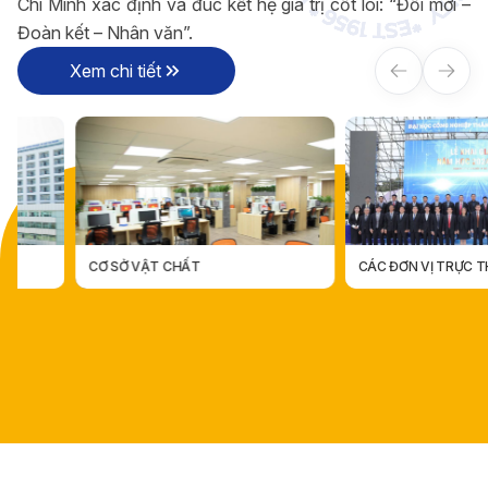
Chí Minh xác định và đúc kết hệ giá trị cốt lõi: “Đổi mới –
Đoàn kết – Nhân văn”.
Xem chi tiết
CƠ SỞ VẬT CHẤT
CÁC ĐƠN VỊ TRỰC THUỘC
CÁC ĐƠN VỊ TRỰC THUỘ
CƠ SỞ VẬT CHẤT