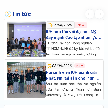
Tin tức
04/08/2026
New
IUH hợp tác với đại học Mỹ,
đẩy mạnh đào tạo nhân lực
chăm sóc sức khỏe
Trường Đại học Công nghiệp
TP.HCM (IUH) đã ký kết với ba đối
tác trong và ngoài nước, hướng
đến một mục tiêu chung: đưa đào
tạo, nghiên cứu và doanh nghiệp
03/08/2026
New
cùng ngồi lại giải bài toán nhân lực
Hai sinh viên IUH giành giải
cho ngành chăm sóc sức khỏe.
Nhất, Nhì tại sân chơi nghiên
cứu quốc tế ở Đài Loan
Sau ba tuần học tập và nghiên
cứu tại Chung Yuan Christian
University (CYCU, Đài Loan), hai
sinh viên Trường Đại học Công
nghiệp TP.HCM (IUH) đã cùng