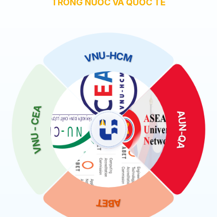
TRONG NƯỚC VÀ QUỐC TẾ