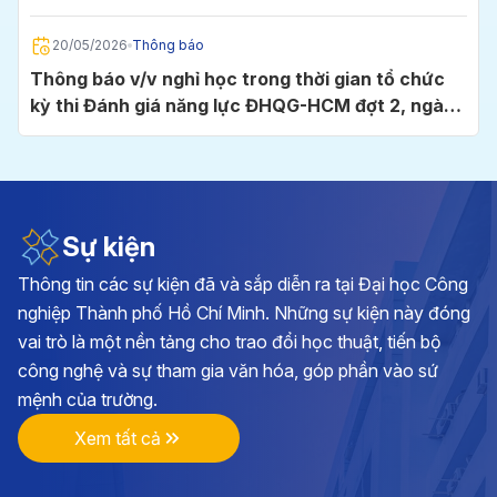
Chí Minh
20/05/2026
Thông báo
Thông báo v/v nghỉ học trong thời gian tổ chức
kỳ thi Đánh giá năng lực ĐHQG-HCM đợt 2, ngày
24/5/2026 tại Cụm thi Trường Đại học Công
nghiệp TP.HCM
05/05/2026
Thông báo
Thông báo v/v đăng ký học phần và đóng học phí
học kỳ I, năm học 2026 - 2027
Sự kiện
Thông tin các sự kiện đã và sắp diễn ra tại Đại học Công
28/04/2026
Thông báo
nghiệp Thành phố Hồ Chí Minh. Những sự kiện này đóng
Kế hoạch triển khai cuộc thi chính luận về bảo vệ
vai trò là một nền tảng cho trao đổi học thuật, tiến bộ
nền tảng tư tưởng của Đảng lần thứ 6, năm 2026
công nghệ và sự tham gia văn hóa, góp phần vào sứ
tại Đảng bộ Trường ĐH Công nghiệp TP.HCM
mệnh của trường.
17/04/2026
Thông báo
Xem tất cả
Thông báo v/v vận động đóng góp hình ảnh, tư
liệu và hiện vật hướng tới kỷ niệm 70 năm Ngày
thành lập Trường Đại học Công nghiệp TP.HCM