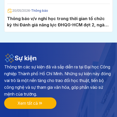
Chí Minh
20/05/2026
Thông báo
Thông báo v/v nghỉ học trong thời gian tổ chức
kỳ thi Đánh giá năng lực ĐHQG-HCM đợt 2, ngày
24/5/2026 tại Cụm thi Trường Đại học Công
nghiệp TP.HCM
05/05/2026
Thông báo
Thông báo v/v đăng ký học phần và đóng học phí
học kỳ I, năm học 2026 - 2027
Sự kiện
Thông tin các sự kiện đã và sắp diễn ra tại Đại học Công
28/04/2026
Thông báo
nghiệp Thành phố Hồ Chí Minh. Những sự kiện này đóng
Kế hoạch triển khai cuộc thi chính luận về bảo vệ
vai trò là một nền tảng cho trao đổi học thuật, tiến bộ
nền tảng tư tưởng của Đảng lần thứ 6, năm 2026
công nghệ và sự tham gia văn hóa, góp phần vào sứ
tại Đảng bộ Trường ĐH Công nghiệp TP.HCM
mệnh của trường.
17/04/2026
Thông báo
Xem tất cả
Thông báo v/v vận động đóng góp hình ảnh, tư
liệu và hiện vật hướng tới kỷ niệm 70 năm Ngày
thành lập Trường Đại học Công nghiệp TP.HCM