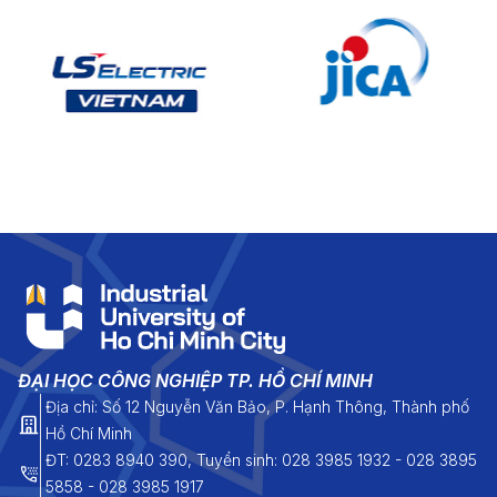
trở nên ý nghĩa hơn khi cả
hai đều đạt được những
thành tích học tập đáng tự
hào, trở thành niềm tự hào
của Khoa Luật và Khoa học
Chính trị.
ĐẠI HỌC CÔNG NGHIỆP TP. HỒ CHÍ MINH
Địa chỉ: Số 12 Nguyễn Văn Bảo, P. Hạnh Thông, Thành phố
Hồ Chí Minh
ĐT: 0283 8940 390, Tuyển sinh: 028 3985 1932 - 028 3895
5858 - 028 3985 1917