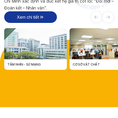
Chí Minh xác định và đúc kết hệ giá trị cốt lõi: “Đổi mới –
Đoàn kết – Nhân văn”.
Xem chi tiết
TẦM NHÌN - SỨ MẠNG
CƠ SỞ VẬT CHẤT
TẦM NHÌN - SỨ MẠNG
CƠ SỞ VẬT CHẤT