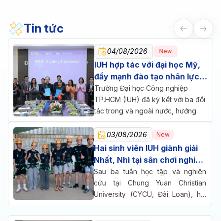
Tin tức
04/08/2026
New
IUH hợp tác với đại học Mỹ,
đẩy mạnh đào tạo nhân lực
chăm sóc sức khỏe
Trường Đại học Công nghiệp
TP.HCM (IUH) đã ký kết với ba đối
tác trong và ngoài nước, hướng
đến một mục tiêu chung: đưa đào
tạo, nghiên cứu và doanh nghiệp
03/08/2026
New
cùng ngồi lại giải bài toán nhân lực
Hai sinh viên IUH giành giải
cho ngành chăm sóc sức khỏe.
Nhất, Nhì tại sân chơi nghiên
cứu quốc tế ở Đài Loan
Sau ba tuần học tập và nghiên
cứu tại Chung Yuan Christian
University (CYCU, Đài Loan), hai
sinh viên Trường Đại học Công
nghiệp TP.HCM (IUH) đã cùng