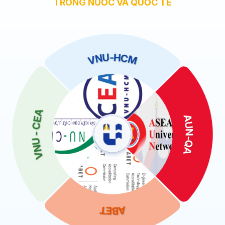
TRONG NƯỚC VÀ QUỐC TẾ