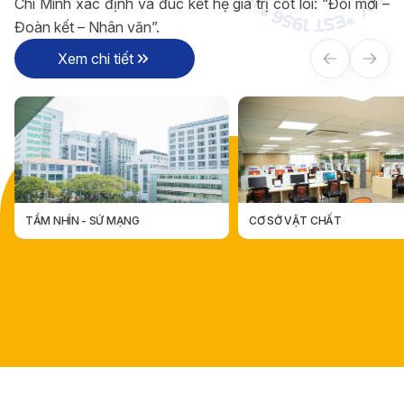
Chí Minh xác định và đúc kết hệ giá trị cốt lõi: “Đổi mới –
Đoàn kết – Nhân văn”.
Xem chi tiết
CƠ SỞ VẬT CHẤT
CÁC ĐƠN VỊ TRỰC THUỘC
CÁC ĐƠN VỊ TRỰC THUỘ
CƠ SỞ VẬT CHẤT