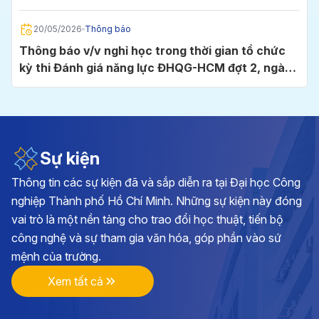
Chí Minh
20/05/2026
Thông báo
Thông báo v/v nghỉ học trong thời gian tổ chức
kỳ thi Đánh giá năng lực ĐHQG-HCM đợt 2, ngày
24/5/2026 tại Cụm thi Trường Đại học Công
nghiệp TP.HCM
05/05/2026
Thông báo
Thông báo v/v đăng ký học phần và đóng học phí
học kỳ I, năm học 2026 - 2027
Sự kiện
Thông tin các sự kiện đã và sắp diễn ra tại Đại học Công
28/04/2026
Thông báo
nghiệp Thành phố Hồ Chí Minh. Những sự kiện này đóng
Kế hoạch triển khai cuộc thi chính luận về bảo vệ
vai trò là một nền tảng cho trao đổi học thuật, tiến bộ
nền tảng tư tưởng của Đảng lần thứ 6, năm 2026
công nghệ và sự tham gia văn hóa, góp phần vào sứ
tại Đảng bộ Trường ĐH Công nghiệp TP.HCM
mệnh của trường.
17/04/2026
Thông báo
Xem tất cả
Thông báo v/v vận động đóng góp hình ảnh, tư
liệu và hiện vật hướng tới kỷ niệm 70 năm Ngày
thành lập Trường Đại học Công nghiệp TP.HCM