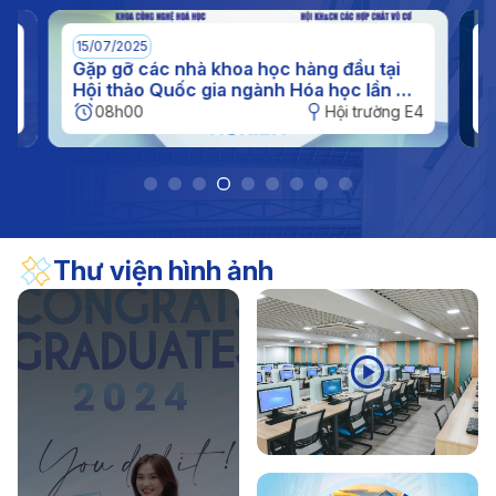
(11/11/1956 - 11/11/2026)
17/04/2026
Thông báo
15/07/2025
0
Thông báo kế hoạch nghỉ hè đối với sinh viên năm
n
Gặp gỡ các nhà khoa học hàng đầu tại
I
c
Hội thảo Quốc gia ngành Hóa học lần XI
q
2026
tại IUH
h
E4
08h00
Hội trường E4
Thư viện hình ảnh