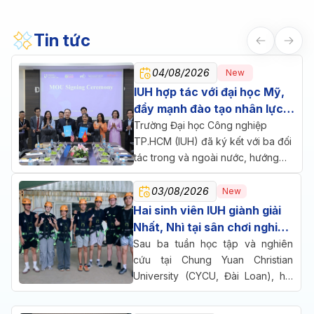
Tin tức
04/08/2026
New
IUH hợp tác với đại học Mỹ,
đẩy mạnh đào tạo nhân lực
chăm sóc sức khỏe
Trường Đại học Công nghiệp
TP.HCM (IUH) đã ký kết với ba đối
tác trong và ngoài nước, hướng
đến một mục tiêu chung: đưa đào
tạo, nghiên cứu và doanh nghiệp
03/08/2026
New
cùng ngồi lại giải bài toán nhân lực
Hai sinh viên IUH giành giải
cho ngành chăm sóc sức khỏe.
Nhất, Nhì tại sân chơi nghiên
cứu quốc tế ở Đài Loan
Sau ba tuần học tập và nghiên
cứu tại Chung Yuan Christian
University (CYCU, Đài Loan), hai
sinh viên Trường Đại học Công
nghiệp TP.HCM (IUH) đã cùng