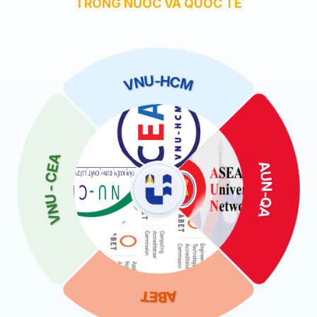
TRONG NƯỚC VÀ QUỐC TẾ