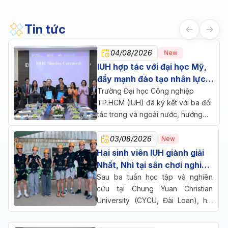
Tin tức
04/08/2026
New
IUH hợp tác với đại học Mỹ,
đẩy mạnh đào tạo nhân lực
chăm sóc sức khỏe
Trường Đại học Công nghiệp
TP.HCM (IUH) đã ký kết với ba đối
tác trong và ngoài nước, hướng
đến một mục tiêu chung: đưa đào
tạo, nghiên cứu và doanh nghiệp
03/08/2026
New
cùng ngồi lại giải bài toán nhân lực
Hai sinh viên IUH giành giải
cho ngành chăm sóc sức khỏe.
Nhất, Nhì tại sân chơi nghiên
cứu quốc tế ở Đài Loan
Sau ba tuần học tập và nghiên
cứu tại Chung Yuan Christian
University (CYCU, Đài Loan), hai
sinh viên Trường Đại học Công
nghiệp TP.HCM (IUH) đã cùng