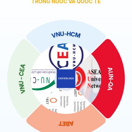
TRONG NƯỚC VÀ QUỐC TẾ