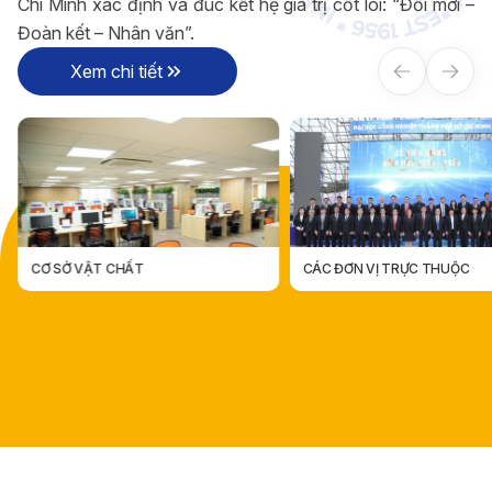
Chí Minh xác định và đúc kết hệ giá trị cốt lõi: “Đổi mới –
Đoàn kết – Nhân văn”.
Xem chi tiết
CƠ SỞ VẬT CHẤT
CÁC ĐƠN VỊ TRỰC THUỘC
CÁC ĐƠN VỊ TRỰC THUỘ
CƠ SỞ VẬT CHẤT