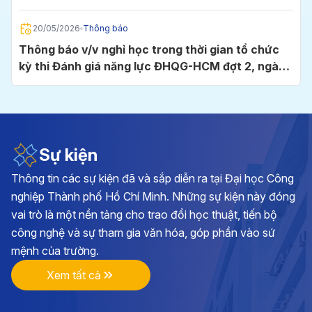
Chí Minh
20/05/2026
Thông báo
Thông báo v/v nghỉ học trong thời gian tổ chức
kỳ thi Đánh giá năng lực ĐHQG-HCM đợt 2, ngày
24/5/2026 tại Cụm thi Trường Đại học Công
nghiệp TP.HCM
05/05/2026
Thông báo
Thông báo v/v đăng ký học phần và đóng học phí
học kỳ I, năm học 2026 - 2027
Sự kiện
Thông tin các sự kiện đã và sắp diễn ra tại Đại học Công
28/04/2026
Thông báo
nghiệp Thành phố Hồ Chí Minh. Những sự kiện này đóng
Kế hoạch triển khai cuộc thi chính luận về bảo vệ
vai trò là một nền tảng cho trao đổi học thuật, tiến bộ
nền tảng tư tưởng của Đảng lần thứ 6, năm 2026
công nghệ và sự tham gia văn hóa, góp phần vào sứ
tại Đảng bộ Trường ĐH Công nghiệp TP.HCM
mệnh của trường.
17/04/2026
Thông báo
Xem tất cả
Thông báo v/v vận động đóng góp hình ảnh, tư
liệu và hiện vật hướng tới kỷ niệm 70 năm Ngày
thành lập Trường Đại học Công nghiệp TP.HCM