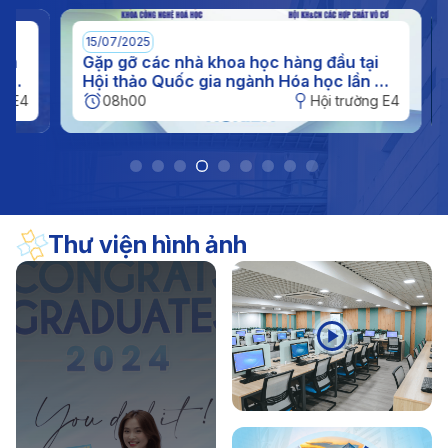
(11/11/1956 - 11/11/2026)
17/04/2026
Thông báo
15/07/2025
0
Thông báo kế hoạch nghỉ hè đối với sinh viên năm
n
Gặp gỡ các nhà khoa học hàng đầu tại
I
c
Hội thảo Quốc gia ngành Hóa học lần XI
q
2026
tại IUH
h
E4
08h00
Hội trường E4
Thư viện hình ảnh