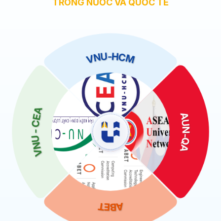
TRONG NƯỚC VÀ QUỐC TẾ