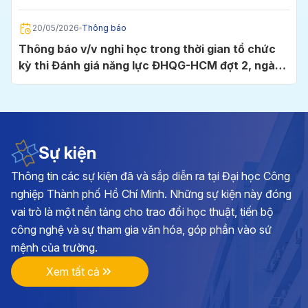
Chí Minh
20/05/2026
Thông báo
Thông báo v/v nghỉ học trong thời gian tổ chức
kỳ thi Đánh giá năng lực ĐHQG-HCM đợt 2, ngày
24/5/2026 tại Cụm thi Trường Đại học Công
nghiệp TP.HCM
05/05/2026
Thông báo
Thông báo v/v đăng ký học phần và đóng học phí
học kỳ I, năm học 2026 - 2027
Sự kiện
Thông tin các sự kiện đã và sắp diễn ra tại Đại học Công
28/04/2026
Thông báo
nghiệp Thành phố Hồ Chí Minh. Những sự kiện này đóng
Kế hoạch triển khai cuộc thi chính luận về bảo vệ
vai trò là một nền tảng cho trao đổi học thuật, tiến bộ
nền tảng tư tưởng của Đảng lần thứ 6, năm 2026
công nghệ và sự tham gia văn hóa, góp phần vào sứ
tại Đảng bộ Trường ĐH Công nghiệp TP.HCM
mệnh của trường.
17/04/2026
Thông báo
Xem tất cả
Thông báo v/v vận động đóng góp hình ảnh, tư
liệu và hiện vật hướng tới kỷ niệm 70 năm Ngày
thành lập Trường Đại học Công nghiệp TP.HCM