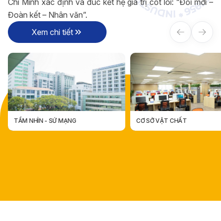
Chí Minh xác định và đúc kết hệ giá trị cốt lõi: “Đổi mới –
Đoàn kết – Nhân văn”.
Xem chi tiết
CƠ SỞ VẬT CHẤT
CÁC ĐƠN VỊ TRỰC THUỘC
CÁC ĐƠN VỊ TRỰC THUỘ
CƠ SỞ VẬT CHẤT