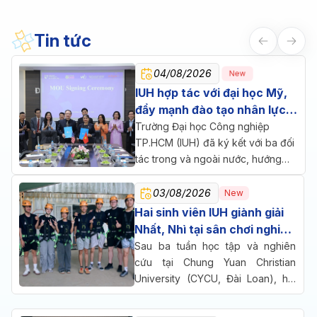
Tin tức
04/08/2026
New
IUH hợp tác với đại học Mỹ,
đẩy mạnh đào tạo nhân lực
chăm sóc sức khỏe
Trường Đại học Công nghiệp
TP.HCM (IUH) đã ký kết với ba đối
tác trong và ngoài nước, hướng
đến một mục tiêu chung: đưa đào
tạo, nghiên cứu và doanh nghiệp
03/08/2026
New
cùng ngồi lại giải bài toán nhân lực
Hai sinh viên IUH giành giải
cho ngành chăm sóc sức khỏe.
Nhất, Nhì tại sân chơi nghiên
cứu quốc tế ở Đài Loan
Sau ba tuần học tập và nghiên
cứu tại Chung Yuan Christian
University (CYCU, Đài Loan), hai
sinh viên Trường Đại học Công
nghiệp TP.HCM (IUH) đã cùng