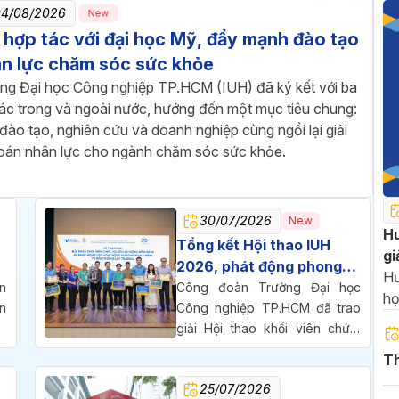
04/08/2026
New
 hợp tác với đại học Mỹ, đẩy mạnh đào tạo
n lực chăm sóc sức khỏe
ng Đại học Công nghiệp TP.HCM (IUH) đã ký kết với ba
tác trong và ngoài nước, hướng đến một mục tiêu chung:
đào tạo, nghiên cứu và doanh nghiệp cùng ngồi lại giải
toán nhân lực cho ngành chăm sóc sức khỏe.
30/07/2026
New
Hư
Tổng kết Hội thao IUH
gi
2026, phát động phong
20
Hư
trào thi đua chào mừng
n
Công đoàn Trường Đại học
họ
n
70 năm thành lập trường
Công nghiệp TP.HCM đã trao
2
,
giải Hội thao khối viên chức,
c
người lao động năm 2026,
Th
ã
đồng thời phát động phong
25/07/2026
h
trào thi đua chào mừng 70 năm