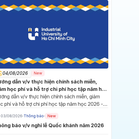
04/08/2026
New
16/07/2026
ớng dẫn v/v thực hiện chính sách miễn,
Đảng bộ IUH sơ kết 6
ảm học phí và hỗ trợ chi phí học tập năm học
tháng đầu năm, phát động
26 - 2027
ớng dẫn v/v thực hiện chính sách miễn, giảm
thi đua hoàn thành nhiệm
Hướng đến cột mốc 70 năm
c phí và hỗ trợ chi phí học tập năm học 2026 -
vụ năm 2026
xây dựng và phát triển, Đảng
027
bộ Trường Đại học Công
03/08/2026
Thông báo
New
nghiệp TP.HCM (IUH) tiếp tục
ông báo v/v nghỉ lễ Quốc khánh năm 2026
đổi mới phương thức lãnh đạo,
10/07/2026
phát huy tinh thần đoàn kết để