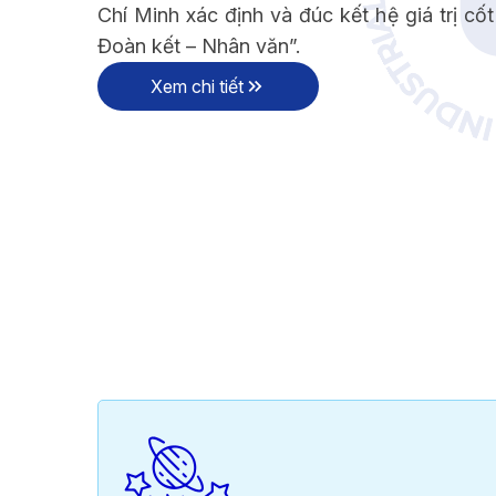
Chí Minh xác định và đúc kết hệ giá trị cốt 
TẦM NHÌN - 
Đoàn kết – Nhân văn”.
Xem chi tiết
THÔNG ĐIỆP HIỆU TRƯỞNG
TẦM NHÌN -
THÔNG ĐIỆP HIỆU TRƯỞNG