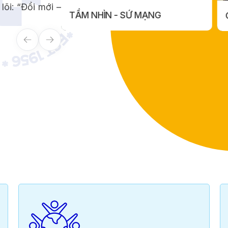
lõi: “Đổi mới –
SỨ MẠNG
CƠ SỞ VẬT CHẤT
 SỨ MẠNG
CƠ SỞ VẬT CHẤT