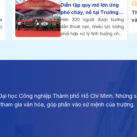
l
thành lập trường.
Diễn tập quy mô lớn ứng
p
phó cháy, nổ tại Trường
Thông báo ng
i
Đại học Công nghiệp
a
Hơn 200 người được hướng
và
.
p
TP.HCM
dẫn thoát nạn, nhiều lực lượng
2
m
g
phối hợp xử lý tình huống cháy
c
ỷ
kép tại tầng hầm và tòa nhà
Th
h
g
cao tầng trong cuộc diễn tập
di
-
phương án chữa cháy và cứu
2
g
nạn, cứu hộ quy mô cấp Công
ồ
an Thành phố diễn ra sáng 25-
o
7 tại Trường Đại học Công
Th
g
nghiệp TP.HCM (IUH).
si
i
ph
i Đại học Công nghiệp Thành phố Hồ Chí Minh. Những s
g
ự tham gia văn hóa, góp phần vào sứ mệnh của trường.
ộ
ều
Th
ó
ch
g
2,
p
C