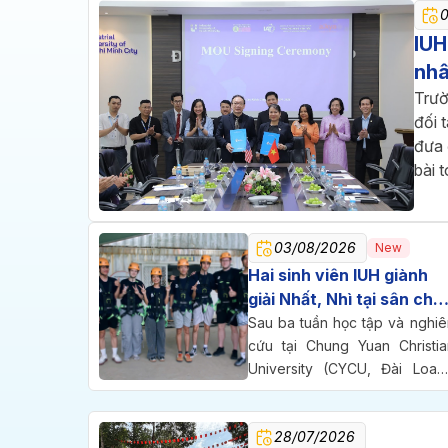
IUH
nhâ
Trườ
đối 
đưa 
bài 
03/08/2026
New
Hai sinh viên IUH giành
giải Nhất, Nhì tại sân chơi
nghiên cứu quốc tế ở Đài
Sau ba tuần học tập và nghiê
Loan
cứu tại Chung Yuan Christia
University (CYCU, Đài Loan)
hai sinh viên Trường Đại họ
Công nghiệp TP.HCM (IUH) đ
28/07/2026
cùng bước lên bục vinh dan