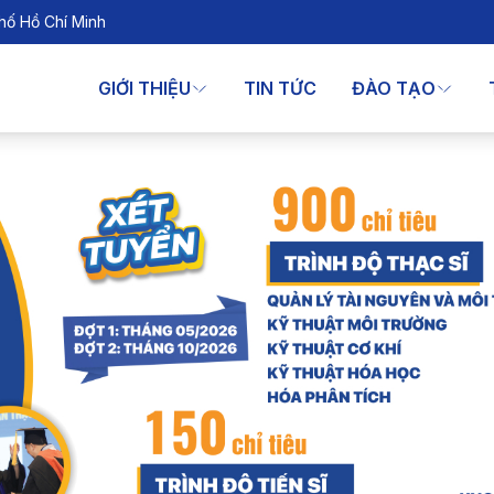
hố Hồ Chí Minh
GIỚI THIỆU
TIN TỨC
ĐÀO TẠO